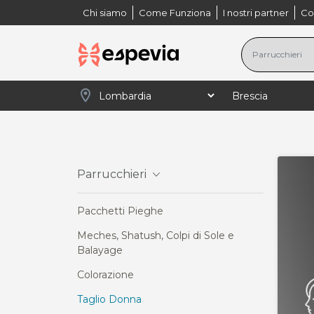
Chi siamo
Come Funziona
I nostri partner
Co
location_on
navigate_next
navigate_next
navigate_next
naviga
Home
Lombardia
Brescia
Parrucchieri
Parrucchieri
Pacchetti Pieghe
Meches, Shatush, Colpi di Sole e
Balayage
Colorazione
Taglio Donna