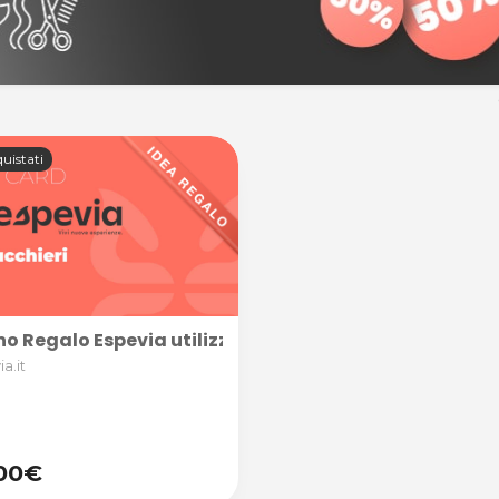
uistati
o Regalo Espevia utilizzabile nella categoria PARRUCCHI
a.it
00€