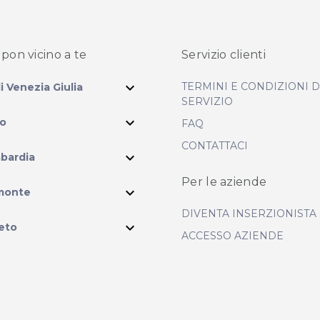
pon vicino
a te
Servizio clienti
expand_more
TERMINI E CONDIZIONI 
li Venezia Giulia
SERVIZIO
expand_more
io
FAQ
CONTATTACI
expand_more
bardia
Per le aziende
ram
expand_more
monte
DIVENTA INSERZIONISTA
expand_more
eto
ACCESSO AZIENDE