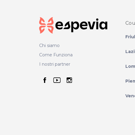
Cou
Friu
Chi siamo
Laz
Come Funziona
I nostri partner
Lom
seguici su facebook
seguici su youtube
seguici su instag
Pie
Ven