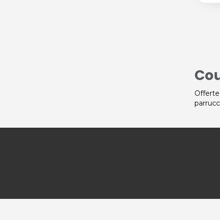
Cou
Offerte
parrucc