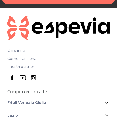
Chi siamo
Come Funziona
I nostri partner
seguici su facebook
seguici su youtube
seguici su instagram
Coupon vicino
a te
expand_more
Friuli Venezia Giulia
expand_more
Lazio