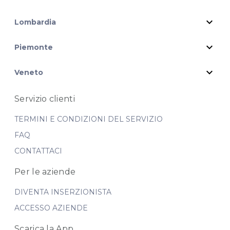
expand_more
Lombardia
expand_more
Piemonte
expand_more
Veneto
Servizio clienti
TERMINI E CONDIZIONI DEL SERVIZIO
FAQ
CONTATTACI
Per le aziende
DIVENTA INSERZIONISTA
ACCESSO AZIENDE
Scarica la App