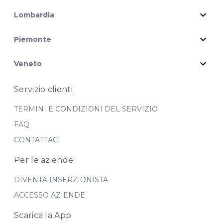
expand_more
Lombardia
expand_more
Piemonte
expand_more
Veneto
Servizio clienti
TERMINI E CONDIZIONI DEL SERVIZIO
FAQ
CONTATTACI
Per le aziende
DIVENTA INSERZIONISTA
ACCESSO AZIENDE
Scarica la App