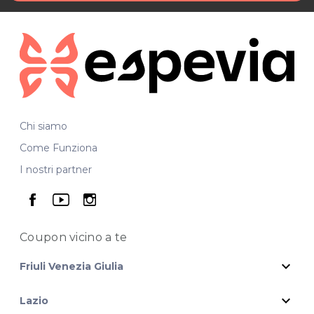
Chi siamo
Come Funziona
I nostri partner
seguici su facebook
seguici su youtube
seguici su instagram
Coupon vicino
a te
expand_more
Friuli Venezia Giulia
expand_more
Lazio