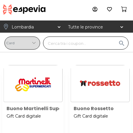
account_circle
favorite_border
location_on
search
Buono Martinelli Supermercati
Buono Rossetto
Gift Card digitale
Gift Card digitale