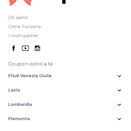
Chi siamo
Come Funziona
I nostri partner
seguici su facebook
seguici su youtube
seguici su instagram
Coupon vicino
a te
expand_more
Friuli Venezia Giulia
expand_more
Lazio
expand_more
Lombardia
expand_more
Piemonte