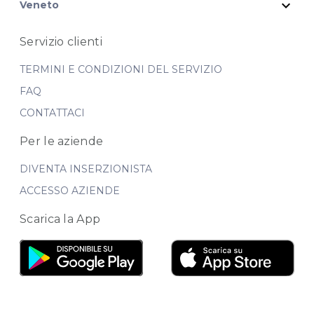
expand_more
Veneto
Servizio clienti
TERMINI E CONDIZIONI DEL SERVIZIO
FAQ
CONTATTACI
Per le aziende
DIVENTA INSERZIONISTA
ACCESSO AZIENDE
Scarica la App