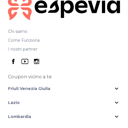
Chi siamo
Come Funziona
I nostri partner
seguici su facebook
seguici su youtube
seguici su instagram
Coupon vicino
a te
expand_more
Friuli Venezia Giulia
expand_more
Lazio
expand_more
Lombardia