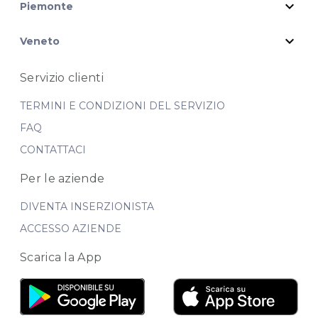
expand_more
Piemonte
expand_more
Veneto
Servizio clienti
TERMINI E CONDIZIONI DEL SERVIZIO
FAQ
CONTATTACI
Per le aziende
DIVENTA INSERZIONISTA
ACCESSO AZIENDE
Scarica la App