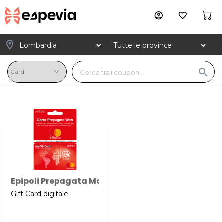
account_circle
favorite_border
location_on
search
Epipoli Prepagata Mastercard Web
Gift Card digitale