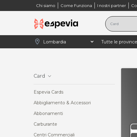
Chi siamo
Come Funziona
I nostri partner
Co
location_on
navigate_next
navigate_next
navigate_next
Home
Lombardia
Card
Corsi
Card
Espevia Cards
Abbigliamento & Accessori
Abbonamenti
Carburante
Centri Commerciali