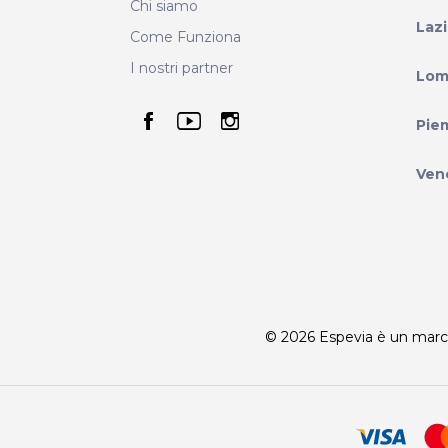
Chi siamo
Laz
Come Funziona
I nostri partner
Lom
seguici su facebook
seguici su youtube
seguici su instag
Pie
Ven
© 2026 Espevia è un marchio