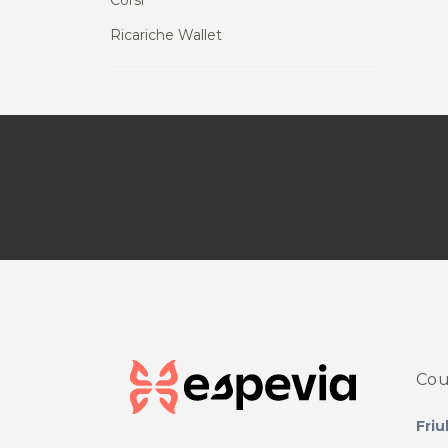
Corsi
Ricariche Wallet
Cou
Friu