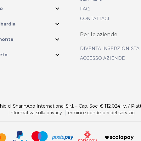
expand_more
io
FAQ
CONTATTACI
expand_more
bardia
Per le aziende
ram
expand_more
monte
DIVENTA INSERZIONISTA
expand_more
eto
ACCESSO AZIENDE
 di SharinApp International S.r.l. – Cap. Soc. € 112.024 i.v. / Piat
·
Informativa sulla privacy
·
Termini e condizioni del servizio