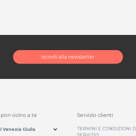
Iscriviti alla newsletter
pon vicino
a te
Servizio clienti
expand_more
TERMINI E CONDIZIONI 
li Venezia Giulia
SERVIZIO