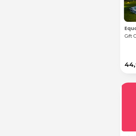
Equo
Gift 
44