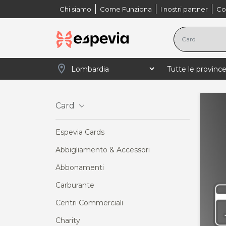
Chi siamo
Come Funziona
I nostri partner
Co
location_on
Card
Espevia Cards
Abbigliamento & Accessori
Abbonamenti
Carburante
Centri Commerciali
Charity