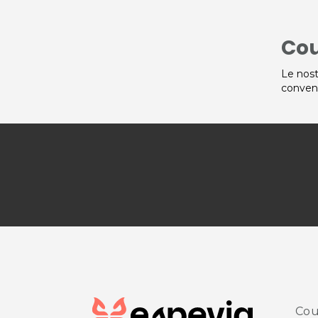
Co
Le nost
conven
Cou