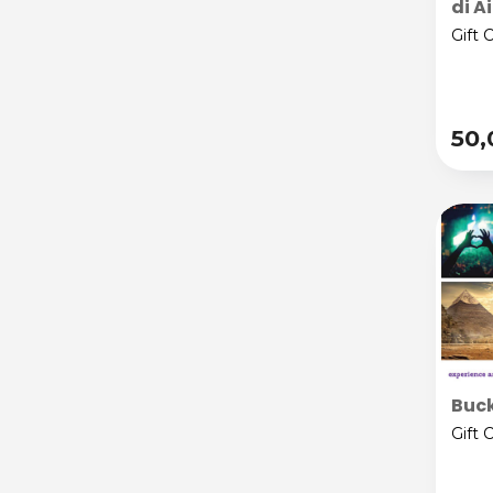
di A
Gift 
50
Buck
Gift 