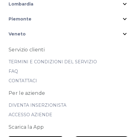
expand_more
Lombardia
expand_more
Piemonte
expand_more
Veneto
Servizio clienti
TERMINI E CONDIZIONI DEL SERVIZIO
FAQ
CONTATTACI
Per le aziende
DIVENTA INSERZIONISTA
ACCESSO AZIENDE
Scarica la App