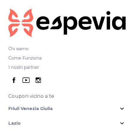
Chi siamo
Come Funziona
I nostri partner
seguici su facebook
seguici su youtube
seguici su instagram
Coupon vicino
a te
expand_more
Friuli Venezia Giulia
expand_more
Lazio