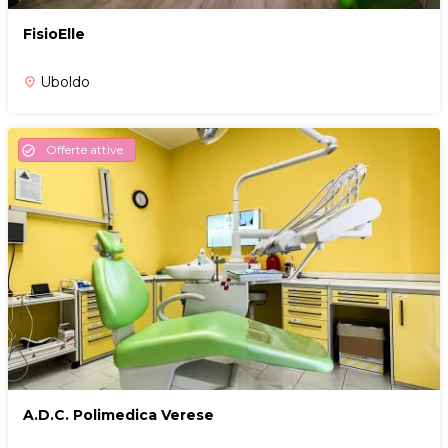
FisioElle
Uboldo
place
Offerte attive
check_circle
A.D.C. Polimedica Verese