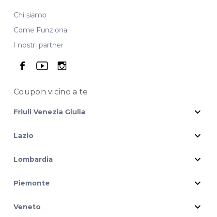
Chi siamo
Come Funziona
I nostri partner
seguici su facebook
seguici su youtube
seguici su instagram
Coupon vicino
a te
expand_more
Friuli Venezia Giulia
expand_more
Lazio
expand_more
Lombardia
expand_more
Piemonte
expand_more
Veneto