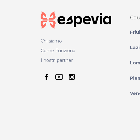
Cou
Friu
Chi siamo
Laz
Come Funziona
I nostri partner
Lom
seguici su facebook
seguici su youtube
seguici su instag
Pie
Ven