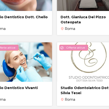
io Dentistico Dott. Chello
Dott. Gianluca Del Pizzo
Osteopata
oma
Roma
place
ferte attive
Offerte attive
check_circle
io Dentistico Vivanti
Studio Odontoiatrico Dot
Silvia Tesei
oma
Roma
place