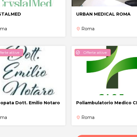
STALMED
URBAN MEDICAL ROMA
oma
Roma
place
ferte attive
Offerte attive
check_circle
opata Dott. Emilio Notaro
Poliambulatorio Medico C
oma
Roma
place