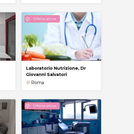
Offerte attive
check_circle
Laboratorio Nutrizione, Dr
Giovanni Salvatori
Roma
place
Offerte attive
check_circle