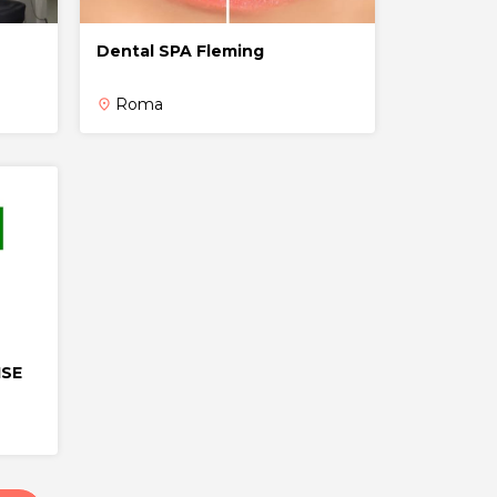
Dental SPA Fleming
Roma
place
ISE