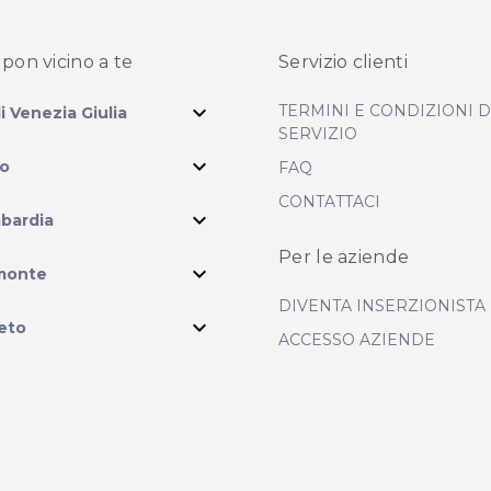
pon vicino
a te
Servizio clienti
expand_more
TERMINI E CONDIZIONI 
li Venezia Giulia
SERVIZIO
expand_more
io
FAQ
CONTATTACI
expand_more
bardia
Per le aziende
ram
expand_more
monte
DIVENTA INSERZIONISTA
expand_more
eto
ACCESSO AZIENDE