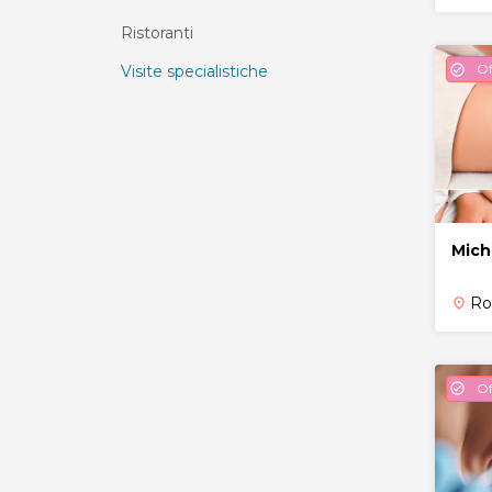
Ristoranti
Of
check_circle
Visite specialistiche
Mich
R
place
Of
check_circle