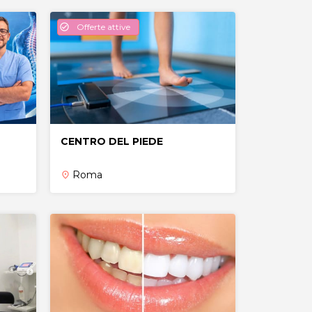
Offerte attive
check_circle
CENTRO DEL PIEDE
Roma
place