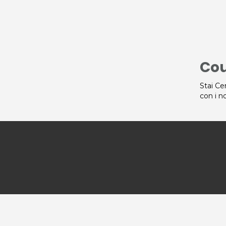
Cou
Stai Ce
con i n