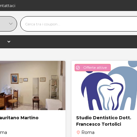
ntattaci
Offerte attive
check_circle
Lauritano Martino
Studio Dentistico Dott.
Francesco Tortolici
oma
Roma
place