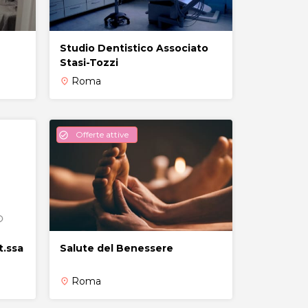
Studio Dentistico Associato
Stasi-Tozzi
Roma
place
Offerte attive
check_circle
t.ssa
Salute del Benessere
Roma
place