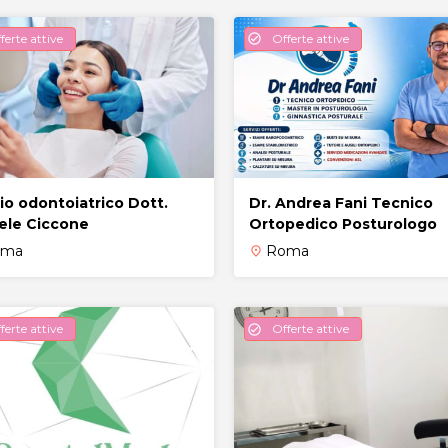
ferte attive
Offerte attive
check_circle
io odontoiatrico Dott.
Dr. Andrea Fani Tecnico
ele Ciccone
Ortopedico Posturologo
oma
Roma
place
ferte attive
Offerte attive
check_circle