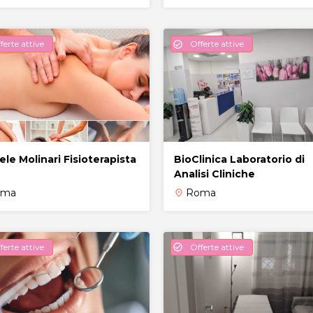
ferte attive
Offerte attive
check_circle
ele Molinari Fisioterapista
BioClinica Laboratorio di
Analisi Cliniche
oma
Roma
place
ferte attive
Offerte attive
check_circle