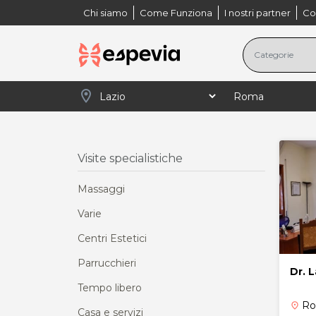
Chi siamo
Come Funziona
I nostri partner
Co
location_on
navigate_next
navigate_next
Home
Lazio
Visite specialistiche
Visite specialistiche
Massaggi
Varie
Centri Estetici
Parrucchieri
Dr. 
Tempo libero
R
place
Casa e servizi