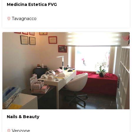
Medicina Estetica FVG
Tavagnacco
place
Nails & Beauty
Venzone
place