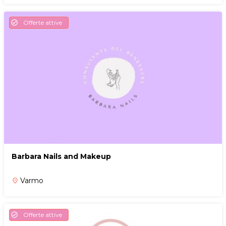
Offerte attive
check_circle
Barbara Nails and Makeup
Varmo
place
Offerte attive
check_circle