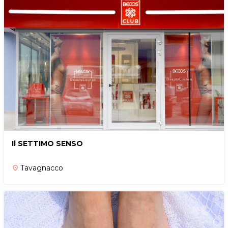
Il SETTIMO SENSO
Tavagnacco
place