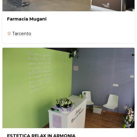
Farmacia Mugani
Tarcento
place
ESTETICA RELAX IN ARMONIA