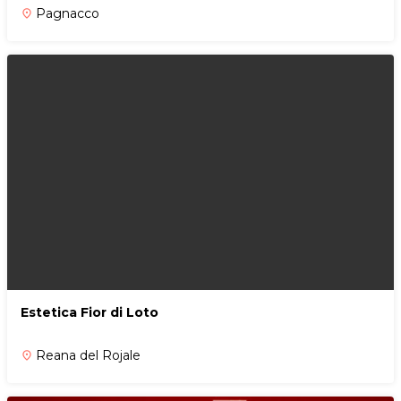
Pagnacco
place
Estetica Fior di Loto
Reana del Rojale
place