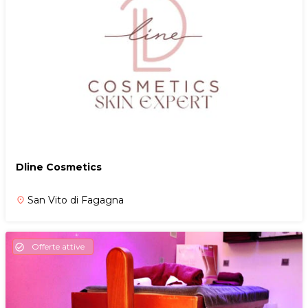
Dline Cosmetics
San Vito di Fagagna
place
Offerte attive
check_circle