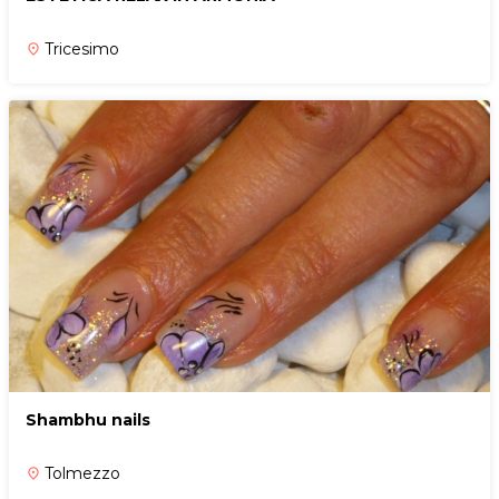
Tricesimo
place
Shambhu nails
Tolmezzo
place