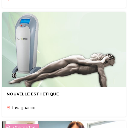
NOUVELLE ESTHETIQUE
Tavagnacco
place
Offerte attive
check_circle