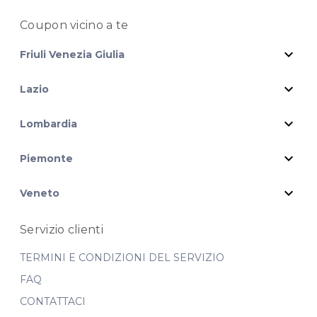
Coupon vicino
a te
expand_more
Friuli Venezia Giulia
expand_more
Lazio
expand_more
Lombardia
expand_more
Piemonte
expand_more
Veneto
Servizio clienti
TERMINI E CONDIZIONI DEL SERVIZIO
FAQ
CONTATTACI