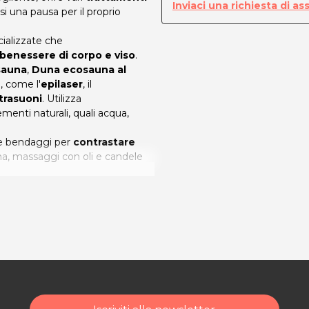
Inviaci una richiesta di as
si una pausa per il proprio
ializzate che
e benessere di corpo e viso
.
sauna
,
Duna ecosauna al
, come l'
epilaser
, il
trasuoni
. Utilizza
menti naturali, quali acqua,
i e bendaggi per
contrastare
una, massaggi con oli e candele
uo benessere! Affidati alle mani