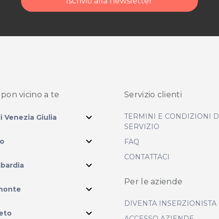
Iscriviti alla newsletter
pon vicino
a te
Servizio clienti
expand_more
TERMINI E CONDIZIONI 
li Venezia Giulia
SERVIZIO
expand_more
io
FAQ
CONTATTACI
expand_more
bardia
Per le aziende
ram
expand_more
monte
DIVENTA INSERZIONISTA
expand_more
eto
ACCESSO AZIENDE