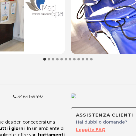
3484169492
ASSISTENZA CLIENTI
ue desideri concedersi una
Hai dubbi o domande?
tti i giorni
. In un ambiente di
Leggi le FAQ
liente, offre vari
trattamenti