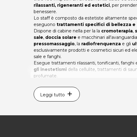
rilassanti, rigeneranti ed estetici
, per prender
benessere.
Lo staff è composto da estetiste altamente spec
eseguono
trattamenti specifici di bellezza 
Dispone di cabine nella per la la
cromoterapia
,
sale
,
doccia solare
e macchinari all'avanguardia
pressomassaggio
, la
radiofrenquenza
e gli
ul
esclusivamente prodotti e cosmetici sicuri ed ele
sale e fanghi.
Esegue trattamenti rilassanti, tonificanti, fangh
gli inestetismi
della cellulite, trattamenti di sa
profumate.
Goditi una pausa dallo stress quotidiano per il t
add
Leggi tutto
sapienti dello staff di Mari Spa!
ORARI
Lunedì: 11.00 - 19.00
Dal Martedì al Venerdì:
9.00 - 17.00
MARI SPA - Estetica e Benessere