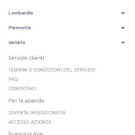
expand_more
Lombardia
expand_more
Piemonte
expand_more
Veneto
Servizio clienti
TERMINI E CONDIZIONI DEL SERVIZIO
FAQ
CONTATTACI
Per le aziende
DIVENTA INSERZIONISTA
ACCESSO AZIENDE
Scarica la App