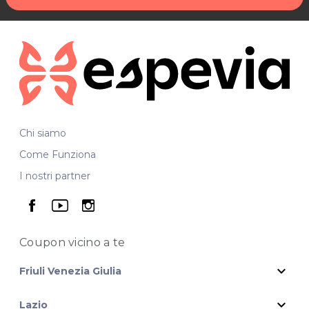
Chi siamo
Come Funziona
I nostri partner
seguici su facebook
seguici su youtube
seguici su instagram
Coupon vicino
a te
expand_more
Friuli Venezia Giulia
expand_more
Lazio