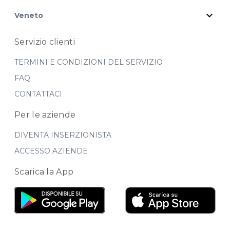
expand_more
Veneto
Servizio clienti
TERMINI E CONDIZIONI DEL SERVIZIO
FAQ
CONTATTACI
Per le aziende
DIVENTA INSERZIONISTA
ACCESSO AZIENDE
Scarica la App