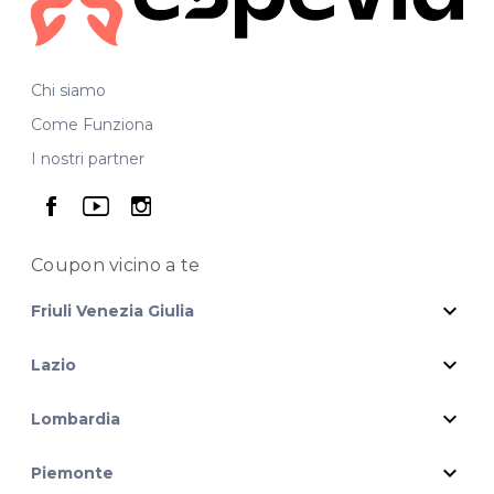
Chi siamo
Come Funziona
I nostri partner
seguici su facebook
seguici su youtube
seguici su instagram
Coupon vicino
a te
expand_more
Friuli Venezia Giulia
expand_more
Lazio
expand_more
Lombardia
expand_more
Piemonte