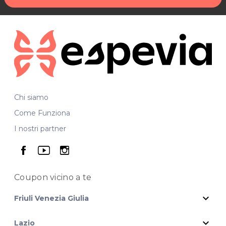
Chi siamo
Come Funziona
I nostri partner
seguici su facebook
seguici su youtube
seguici su instagram
Coupon vicino
a te
expand_more
Friuli Venezia Giulia
expand_more
Lazio