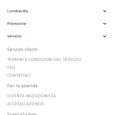
expand_more
Lombardia
expand_more
Piemonte
expand_more
Veneto
Servizio clienti
TERMINI E CONDIZIONI DEL SERVIZIO
FAQ
CONTATTACI
Per le aziende
DIVENTA INSERZIONISTA
ACCESSO AZIENDE
Scarica la App