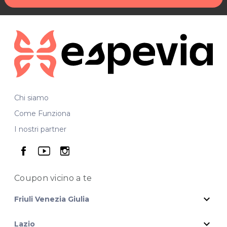
Chi siamo
Come Funziona
I nostri partner
seguici su facebook
seguici su youtube
seguici su instagram
Coupon vicino
a te
expand_more
Friuli Venezia Giulia
expand_more
Lazio