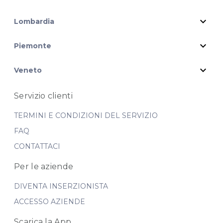
expand_more
Lombardia
expand_more
Piemonte
expand_more
Veneto
Servizio clienti
TERMINI E CONDIZIONI DEL SERVIZIO
FAQ
CONTATTACI
Per le aziende
DIVENTA INSERZIONISTA
ACCESSO AZIENDE
Scarica la App