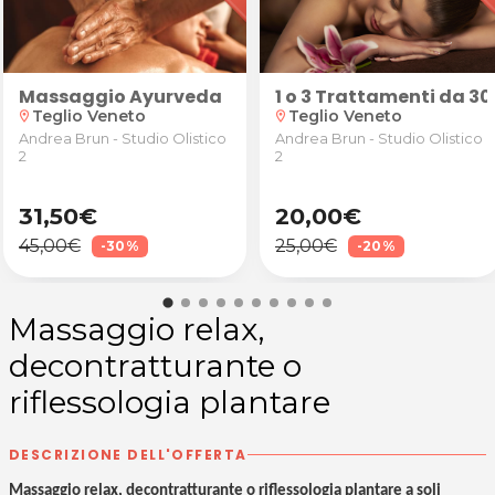
hi 7 a Latisana
io o da asporto
Massaggio Ayurveda
1 o 3 Trattamenti da 30
Teglio Veneto
Teglio Veneto
location_on
location_on
Andrea Brun - Studio Olistico
Andrea Brun - Studio Olistico
2
2
31,50€
20,00€
45,00€
25,00€
-30%
-20%
Massaggio relax,
decontratturante o
riflessologia plantare
DESCRIZIONE DELL'OFFERTA
Massaggio relax, decontratturante o riflessologia plantare a soli