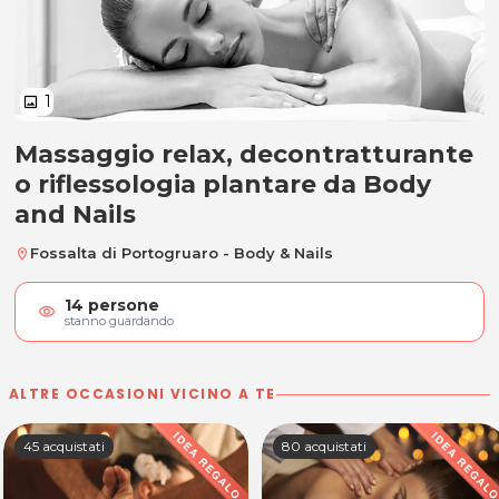
1
image
Massaggio relax, decontratturante
Massaggio relax, decontratturante
o riflessologia plantare da Body
and Nails
Fossalta di Portogruaro - Body & Nails
location_on
14
persone
visibility
stanno guardando
ALTRE OCCASIONI VICINO A TE
45 acquistati
80 acquistati