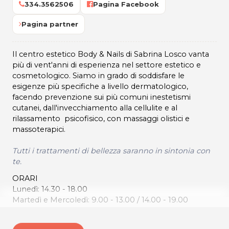
334.3562506
Pagina Facebook
Pagina partner
Il centro estetico Body & Nails di Sabrina Losco vanta
più di vent'anni di esperienza nel settore estetico e
cosmetologico. Siamo in grado di soddisfare le
esigenze più specifiche a livello dermatologico,
facendo prevenzione sui più comuni inestetismi
cutanei, dall'invecchiamento alla cellulite e al
rilassamento psicofisico, con massaggi olistici e
massoterapici.
Tutti i trattamenti di bellezza saranno in sintonia con
te.
ORARI
Lunedì: 14.30 - 18.00
Martedì e Mercoledì: 9.00 - 13.00 / 14.00 - 19.00
Giovedì e Venerdì: 9.00 - 19.00
Sabato: 9.00 - 17.00