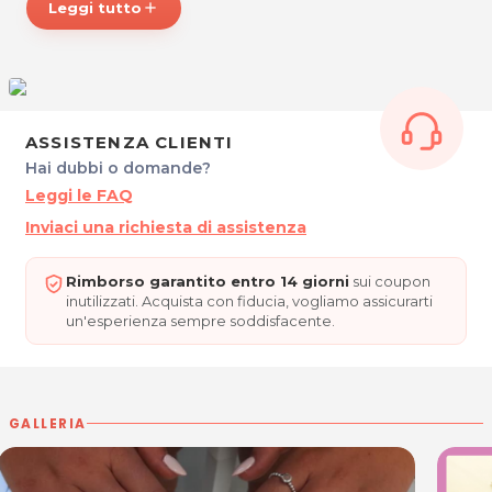
Leggi tutto
add
BODY & NAILS
Viale Ita Marzotto,16 - Località Villanova
30025 Fossalta di Portogruaro
Tel. 3343562506
P.IVA 04230670277
ASSISTENZA CLIENTI
Per ulteriori informazioni sull'offerta o sulle modalità di
Hai dubbi o domande?
acquisto scrivi a
posta@espevia.it
.
Leggi le FAQ
Inviaci una richiesta di assistenza
Rimborso garantito entro 14 giorni
sui coupon
inutilizzati. Acquista con fiducia, vogliamo assicurarti
un'esperienza sempre soddisfacente.
GALLERIA