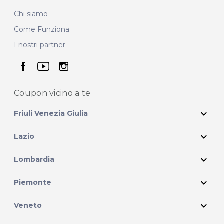
Chi siamo
Come Funziona
I nostri partner
seguici su facebook
seguici su youtube
seguici su instagram
Coupon vicino
a te
expand_more
Friuli Venezia Giulia
expand_more
Lazio
expand_more
Lombardia
expand_more
Piemonte
expand_more
Veneto