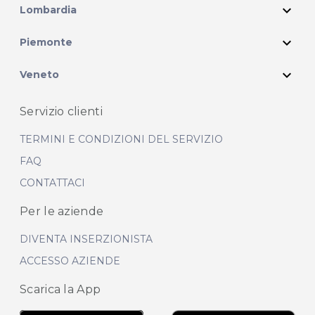
expand_more
Lombardia
expand_more
Piemonte
expand_more
Veneto
Servizio clienti
TERMINI E CONDIZIONI DEL SERVIZIO
FAQ
CONTATTACI
Per le aziende
DIVENTA INSERZIONISTA
ACCESSO AZIENDE
Scarica la App