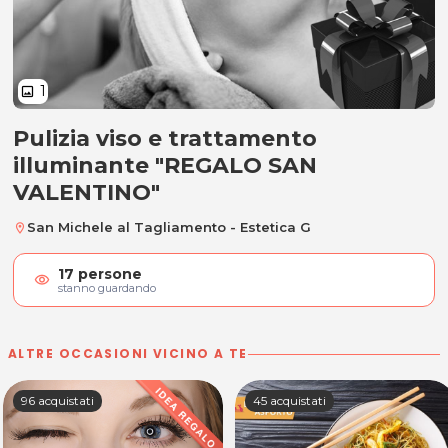
1
image
Pulizia viso e trattamento
Pulizia viso e trattamento illum
illuminante "REGALO SAN
VALENTINO"
San Michele al Tagliamento - Estetica G
location_on
17
persone
visibility
stanno guardando
ALTRE OCCASIONI VICINO A TE
96 acquistati
45 acquistati