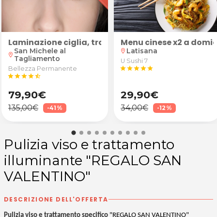
labbra
Laminazione ciglia, trattamento rigenerante e tin
Menu cinese x2 a domic
San Michele al
Latisana
location_on
location_on
Tagliamento
U Sushi 7
Bellezza Permanente
star
star
star
star
star
star
star
star
star
star_half
79,90€
29,90€
135,00€
34,00€
-41%
-12%
Pulizia viso e trattamento
illuminante "REGALO SAN
VALENTINO"
DESCRIZIONE DELL'OFFERTA
Pulizia viso e trattamento specifico
"REGALO SAN VALENTINO"