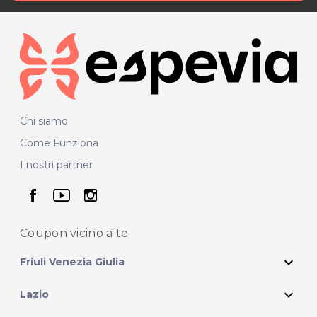
Chi siamo
Come Funziona
I nostri partner
seguici su facebook
seguici su youtube
seguici su instagram
Coupon vicino
a te
expand_more
Friuli Venezia Giulia
expand_more
Lazio