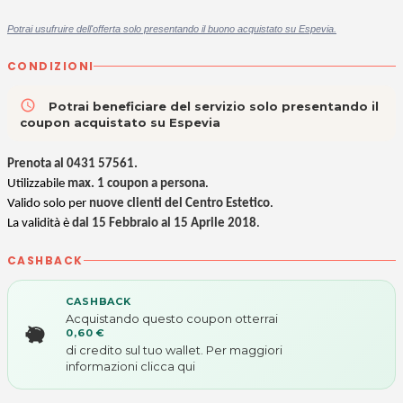
Potrai usufruire dell'offerta solo presentando il buono acquistato su Espevia.
CONDIZIONI
access_time
Potrai beneficiare del servizio solo presentando il
coupon acquistato su Espevia
Prenota al
0431 57561
.
Utilizzabile
max. 1 coupon a persona
.
Valido
solo per
nuove clienti del Centro Estetico
.
La validità è
dal 15 Febbraio al 15 Aprile 2018
.
CASHBACK
CASHBACK
Acquistando questo coupon otterrai
0,60 €
di credito sul tuo wallet. Per maggiori
informazioni
clicca qui