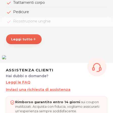
Trattamenti corpo
Pedicure
Ricostruzione unghie
Depilazione
Leggi tutto
add
ESTETICA G, al servizio della tua bellezza!
*Prezzi di listino verificati in data 15/03/2017.
ORARI
Dal Martedì al Sabato: 8.30 - 18.30
ASSISTENZA CLIENTI
ESTETICA G
Hai dubbi o domande?
Via Conciliazione 88/C
30028 Fraz. Cesarolo - San Michele al Tagliamento
Leggi le FAQ
(VE)
Inviaci una richiesta di assistenza
Tel. 0431 57561
P.IVA 02107530277
Rimborso garantito entro 14 giorni
sui coupon
Per ulteriori informazioni sull'offerta o sulle modalità di
inutilizzati. Acquista con fiducia, vogliamo assicurarti
acquisto scrivi a
posta@espevia.it
.
un'esperienza sempre soddisfacente.