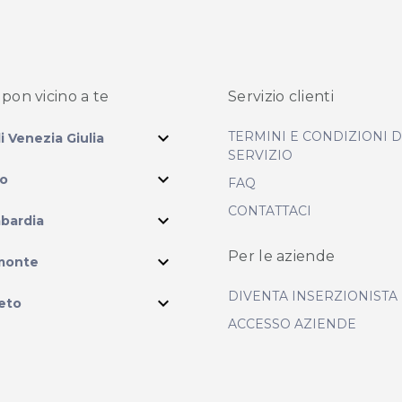
pon vicino
a te
Servizio clienti
expand_more
TERMINI E CONDIZIONI 
li Venezia Giulia
SERVIZIO
expand_more
io
FAQ
CONTATTACI
expand_more
bardia
ram
Per le aziende
expand_more
monte
DIVENTA INSERZIONISTA
expand_more
eto
ACCESSO AZIENDE