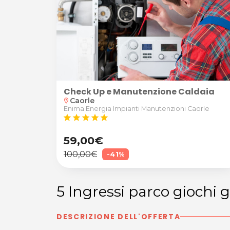
Check Up e Manutenzione Caldaia
Caorle
location_on
Enima Energia Impianti Manutenzioni Caorle
star
star
star
star
star
59,00€
100,00€
-41%
5 Ingressi parco giochi
DESCRIZIONE DELL'OFFERTA