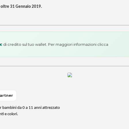
n oltre 31 Gennaio 2019.
di credito sul tuo wallet. Per maggiori informazioni
clicca
 €
artner
er bambini da 0 a 11 anni attrezzato
ti e colori.