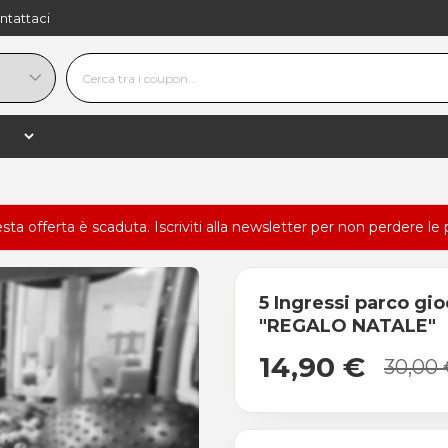
ntattaci
esta offerta è scaduta.
Iscriviti alla newsletter
per non perdere le 
5 Ingressi parco gio
"REGALO NATALE"
14,90 €
30,00