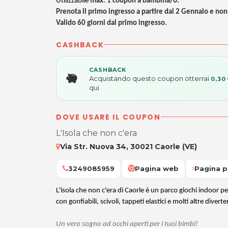
Utilizzabile
max. 1 coupon a bambina/o.
Prenota il primo ingresso a partire dal 2 Gennaio e no
Valido 60 giorni dal primo ingresso.
CASHBACK
CASHBACK
Acquistando questo coupon otterrai
0,30
qui
DOVE USARE IL COUPON
L'Isola che non c'era
Via Str. Nuova 34, 30021 Caorle (VE)
3249085959
Pagina web
Pagina p
L'isola che non c'era di Caorle è un parco giochi indoor p
con gonfiabili, scivoli, tappeti elastici e molti altre diverten
Un vero sogno ad occhi aperti per i tuoi bimbi!