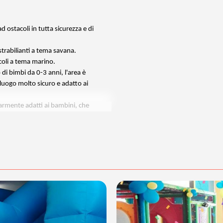
 ostacoli in tutta sicurezza e di
 strabilianti a tema savana.
coli a tema marino.
 di bimbi da 0-3 anni, l'area è
luogo molto sicuro e adatto ai
larmente adatti ai bambini, che
tale, verticale o diagonale delle
tà è sono dotati di fasciatoio
 microonde, tavoli e sedie
bevande e snack.