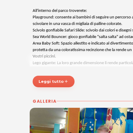
All'interno del parco troverete:
Playground: consente ai bambini di seguire un percorso ad
scivolare in una vasca di migliaia di palline colorate.
Scivolo gonfiabile Safari Slide: scivolo dai colori e disegni
Sea World Bouncer: gioco gonfiabile "salta salta" ad osta
Area Baby Soft: Spazio allestito e indicato al divertimento
protetta da una coloratissima recinzione che la rende un 
Vostri piccini.
Lego gigante: La loro grande dimensione li rende partico
potranno facilmente realizzare ogni progetto.
Forza 4 gigante: il famoso gioco di allineamento in orizzon
Leggi tutto
add
pedine colorate.
Trampolino elastico con rete di protezione
Calcio Balilla Professionale: per i papà più competitivi.
GALLERIA
Servizi igienici: sono attrezzati per le persone con disabili
Area Compleanni: L'area riservata dispone di frigorifero,
Area Relax: è dotata di distributori automatici di caffè, 
*Prezzi di listino verificati in data 11/05/2018.