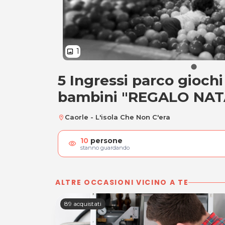
1
image
5 Ingressi parco giochi
5 Ingressi parco g
bambini "REGALO NAT
Caorle - L'isola Che Non C'era
location_on
10
persone
visibility
stanno guardando
ALTRE OCCASIONI VICINO A TE
89 acquistati