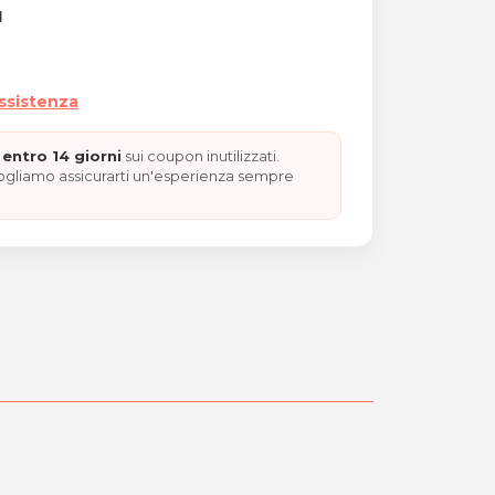
I
assistenza
entro 14 giorni
sui coupon inutilizzati.
ini "REGALO NATALE"
vogliamo assicurarti un'esperienza sempre