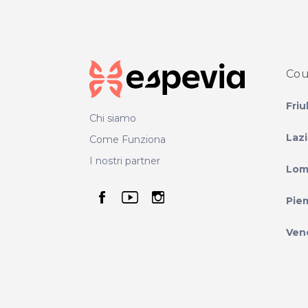
Cou
Friu
Chi siamo
Laz
Come Funziona
I nostri partner
Lom
seguici su facebook
seguici su youtube
seguici su instag
Pie
Ven