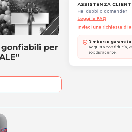
ASSISTENZA CLIENT
Hai dubbi o domande?
Leggi le FAQ
Inviaci una richiesta di 
Rimborso garantito 
 gonfiabili per
iochi gonfiabili per bamb
Acquista con fiducia, 
soddisfacente.
ALE"