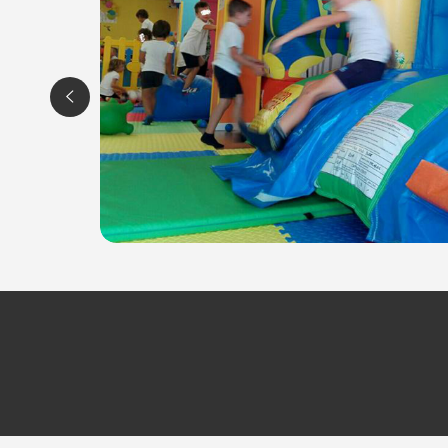
ORARI
Tutti i giorni
dalle 10:00 alle 13:00 e
dalle 16:00 alle 22:
Chiuso il martedi' (aperto solo in caso di brutto tempo,
L'Isola che non c'era
Via Strada Nuova, 34
30021 CAORLE (VE)
Tel. +393249085959
P.IVA 04424760272
Per ulteriori informazioni sull'offerta o sulle modalità di 