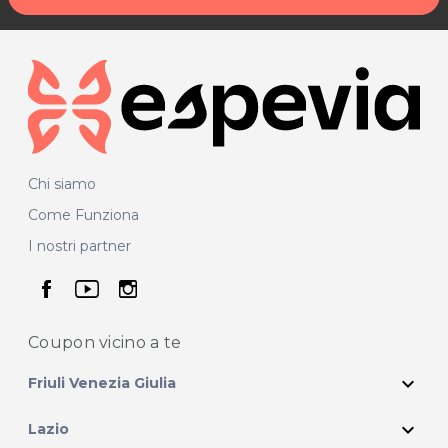
Chi siamo
Come Funziona
I nostri partner
seguici su facebook
seguici su youtube
seguici su instagram
Coupon vicino
a te
expand_more
Friuli Venezia Giulia
expand_more
Lazio