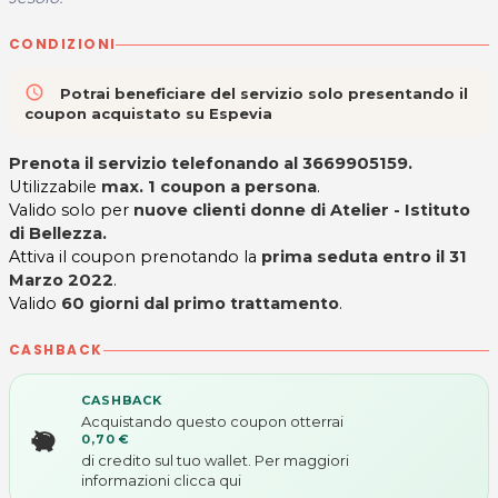
CONDIZIONI
access_time
Potrai beneficiare del servizio solo presentando il
coupon acquistato su Espevia
Prenota il servizio telefonando al 3669905159.
Utilizzabile
max. 1 coupon a persona
.
Valido solo per
nuove clienti donne di Atelier - Istituto
di Bellezza.
Attiva il coupon prenotando la
prima seduta entro il 31
Marzo 2022
.
Valido
60 giorni dal primo trattamento
.
CASHBACK
CASHBACK
Acquistando questo coupon otterrai
0,70 €
di credito sul tuo wallet. Per maggiori
informazioni
clicca qui