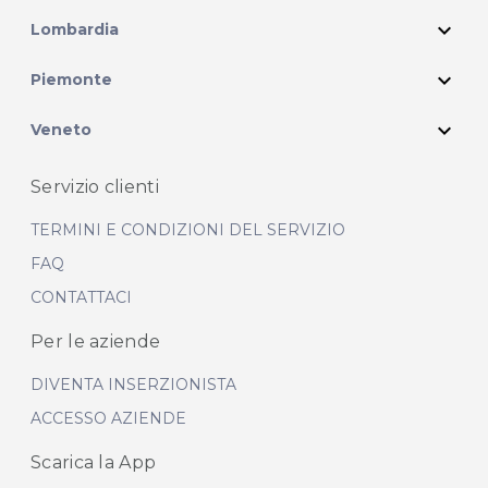
expand_more
Lombardia
expand_more
Piemonte
expand_more
Veneto
Servizio clienti
TERMINI E CONDIZIONI DEL SERVIZIO
FAQ
CONTATTACI
Per le aziende
DIVENTA INSERZIONISTA
ACCESSO AZIENDE
Scarica la App