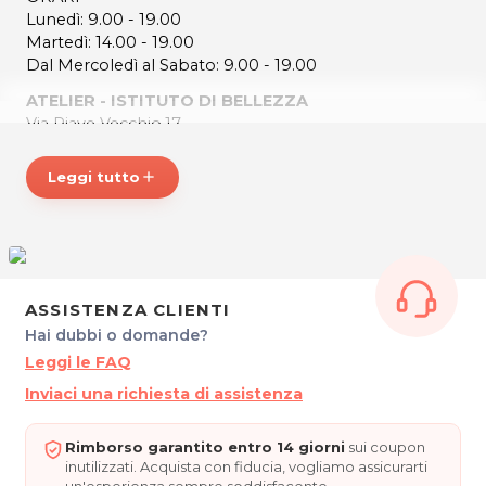
Lunedì: 9.00 - 19.00
Martedì: 14.00 - 19.00
Dal Mercoledì al Sabato: 9.00 - 19.00
ATELIER - ISTITUTO DI BELLEZZA
Via Piave Vecchio,17
30016 Jesolo
Tel. 3669905159
Leggi tutto
add
P.IVA 04535990271
Per ulteriori informazioni sull'offerta o sulle modalità di
acquisto scrivi a
posta@espevia.it
.
ASSISTENZA CLIENTI
Hai dubbi o domande?
Leggi le FAQ
Inviaci una richiesta di assistenza
Rimborso garantito entro 14 giorni
sui coupon
inutilizzati. Acquista con fiducia, vogliamo assicurarti
un'esperienza sempre soddisfacente.