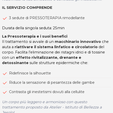
IL SERVIZIO COMPRENDE
3 sedute di PRESSOTERAPIA rimodellante
Durata della singola seduta: 25min
La Pressoterapia e i suoi benefici
Il trattamento si avvale di un
macchinario innovativo
che
aiuta a
riattivare il sistema linfatico e circolatorio
del
corpo. Facilita l’eliminazione dei ristagni idrici e di tossine
con un
effetto rivitalizzante, drenante e
detossinante
sulle strutture epidermiche che:
Ridefinisce la silhouette
Riduce la sensazione di pesantezza delle gambe
Contrasta gli inestetismi dovuti alla cellulite
Un corpo più leggero e armonioso con questo
trattamento proposto da Atelier - Istituto di Bellezza a
Jesolo!