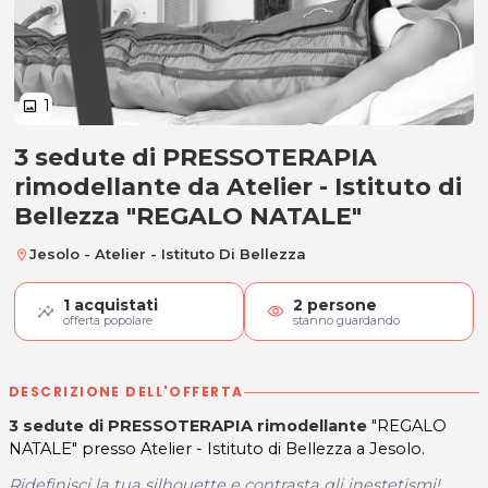
1
image
3 sedute di PRESSOTERAPIA
3 sedute di PRESSOTERAPIA rimod
rimodellante da Atelier - Istituto di
Bellezza "REGALO NATALE"
Jesolo - Atelier - Istituto Di Bellezza
location_on
1
acquistati
2
persone
visibility
offerta popolare
stanno guardando
DESCRIZIONE DELL'OFFERTA
3 sedute di PRESSOTERAPIA rimodellante
"REGALO
NATALE" presso Atelier - Istituto di Bellezza a Jesolo.
Ridefinisci la tua silhouette e contrasta gli inestetismi!