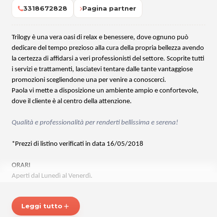
3318672828
Pagina partner
Trilogy è una vera oasi di relax e benessere, dove ognuno può
dedicare del tempo prezioso alla cura della propria bellezza avendo
la certezza di affidarsi a veri professionisti del settore. Scoprite tutti
i servizi e trattamenti, lasciatevi tentare dalle tante vantaggiose
promozioni scegliendone una per venire a conoscerci.
Paola vi mette a disposizione un ambiente ampio e confortevole,
dove il cliente è al centro della attenzione.
Qualità e professionalità per renderti bellissima e serena
!
*Prezzi di listino verificati in data 16/05/2018
ORARI
Aperti dal Lunedì al Venerdì.
Trilogy
Leggi tutto
add
Via Tagliamento 6