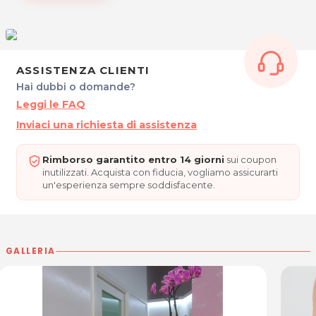
30021 Caorle (VE)
Tel. 3318672828
P.IVA 04178400273
Per ulteriori informazioni sull'offerta o sulle modalità di acquisto
ASSISTENZA CLIENTI
posta@espevia.it
scrivi a
.
Hai dubbi o domande?
Leggi le FAQ
Inviaci una richiesta di assistenza
Rimborso garantito entro 14 giorni
sui coupon
inutilizzati. Acquista con fiducia, vogliamo assicurarti
un'esperienza sempre soddisfacente.
GALLERIA