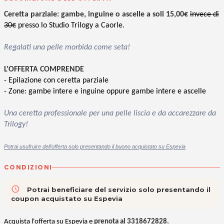
Ceretta parziale: gambe, inguine o ascelle a soli 15,00€
invece di
30€
presso lo Studio Trilogy
a Caorle.
Regalati una pelle morbida come seta!
L'OFFERTA COMPRENDE
-
Epilazione con ceretta parziale
- Zone: gambe intere e inguine oppure
gambe intere e
ascelle
Una ceretta professionale per una pelle liscia e da accarezzare da
Trilogy
!
P
otrai usufruire dell'offerta solo presentando il buono acquistato su Espevia
CONDIZIONI
access_time
Potrai beneficiare del servizio solo presentando il
coupon acquistato su Espevia
Acquista l'offerta su Espevia e
prenota al 3318672828.