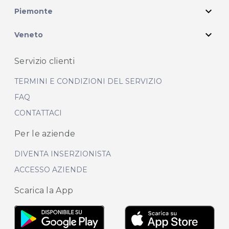
expand_more
Piemonte
expand_more
Veneto
Servizio clienti
TERMINI E CONDIZIONI DEL SERVIZIO
FAQ
CONTATTACI
Per le aziende
DIVENTA INSERZIONISTA
ACCESSO AZIENDE
Scarica la App