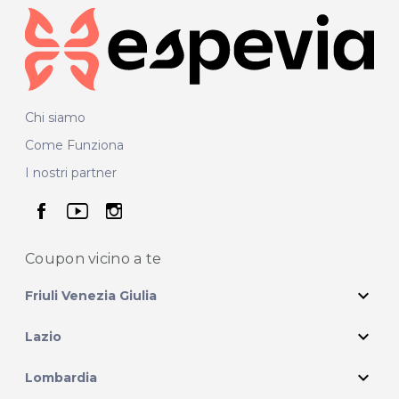
Chi siamo
Come Funziona
I nostri partner
seguici su facebook
seguici su youtube
seguici su instagram
Coupon vicino
a te
expand_more
Friuli Venezia Giulia
expand_more
Lazio
expand_more
Lombardia