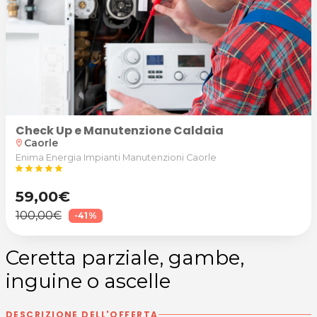
Check Up e Manutenzione Caldaia
Caorle
location_on
Enima Energia Impianti Manutenzioni Caorle
star
star
star
star
star
59,00€
100,00€
-41%
Ceretta parziale, gambe,
inguine o ascelle
DESCRIZIONE DELL'OFFERTA