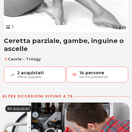
1
image
Ceretta parziale, gambe, inguine o
Ceretta parziale, gambe, inguine 
ascelle
Caorle - Trilogy
location_on
2
acquistati
14
persone
visibility
offerta popolare
stanno guardando
ALTRE OCCASIONI VICINO A TE
89 acquistati