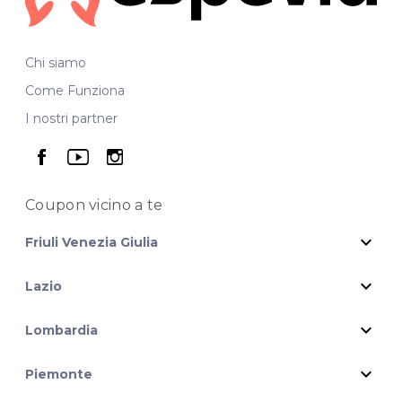
Chi siamo
Come Funziona
I nostri partner
seguici su facebook
seguici su youtube
seguici su instagram
Coupon vicino
a te
expand_more
Friuli Venezia Giulia
expand_more
Lazio
expand_more
Lombardia
expand_more
Piemonte