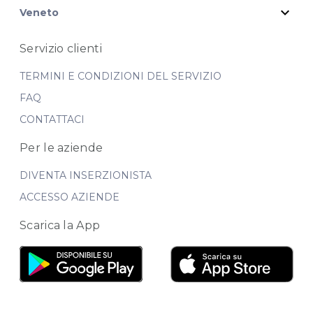
expand_more
Veneto
Servizio clienti
TERMINI E CONDIZIONI DEL SERVIZIO
FAQ
CONTATTACI
Per le aziende
DIVENTA INSERZIONISTA
ACCESSO AZIENDE
Scarica la App