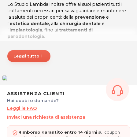
Lo Studio Lambda inoltre offre ai suoi pazienti tutti i
trattamenti necessari per salvaguardare e mantenere
la salute dei propri denti: dalla
prevenzione
e
l'
estetica dentale
, alla
chirurgia dentale
e
l'
implantologia
, fino ai
trattamenti di
parodontologia
.
Lo Studio Lambda si prenderà cura dei vostri denti
con estrema professionalità e competenza!
Leggi tutto
add
* Prezzi di listino verificati in data 27/10/2016
ORARI
Lun. - Merc. - Giov.: 10.30 - 19.00
Mart. - Ven. - Sab.: su appuntamento
ASSISTENZA CLIENTI
STUDIO DENTISTICO LAMBDA
Hai dubbi o domande?
Via Cincinnato, 1
Leggi le FAQ
Feletto Umberto - TAVAGNACCO (UD)
Tel. 0432573937
Inviaci una richiesta di assistenza
P.IVA 02896180300
Per ulteriori informazioni sull'offerta o sulle modalità di
Rimborso garantito entro 14 giorni
sui coupon