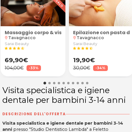
licemente Uomo a Tavagnacco
glio moda uomo + eventuale rasatura barba da Sem
Massaggio corpo & viso "Armonia Profunda"
Epilazione con pasta d
Tavagnacco
Tavagnacco
location_on
location_on
Sarai Beauty
Sarai Beauty
star
star
star
star
star_half
star
star
star
star
star_half
69,90€
19,90€
104,00€
30,00€
-33%
-34%
Visita specialistica e igiene
dentale per bambini 3-14 anni
DESCRIZIONE DELL'OFFERTA
Visita specialistica e igiene dentale per bambini 3-14
anni
presso "Studio Dentistico Lambda" a Feletto