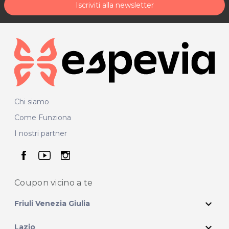
Iscriviti alla newsletter
Chi siamo
Come Funziona
I nostri partner
seguici su facebook
seguici su youtube
seguici su instagram
Coupon vicino
a te
expand_more
Friuli Venezia Giulia
expand_more
Lazio