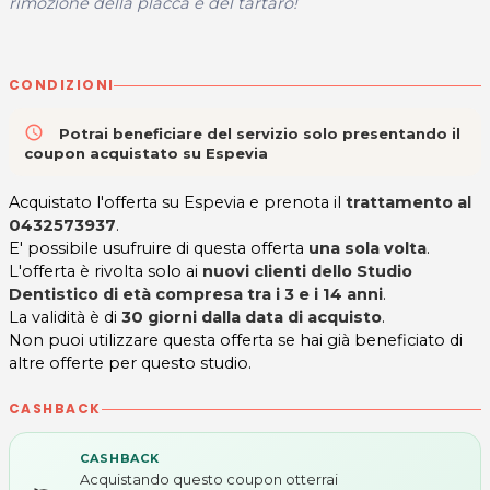
rimozione della placca e del tartaro!
CONDIZIONI
access_time
Potrai beneficiare del servizio solo presentando il
coupon acquistato su Espevia
Acquistato l'offerta su Espevia e prenota il
trattamento al
0432573937
.
E' possibile usufruire di questa offerta
una sola volta
.
L'offerta è rivolta solo ai
nuovi clienti dello Studio
Dentistico
di età compresa tra i 3 e i 14 anni
.
La validità è di
30 giorni dalla data di acquisto
.
Non puoi utilizzare questa offerta se hai già beneficiato di
altre offerte per questo studio.
CASHBACK
CASHBACK
Acquistando questo coupon otterrai