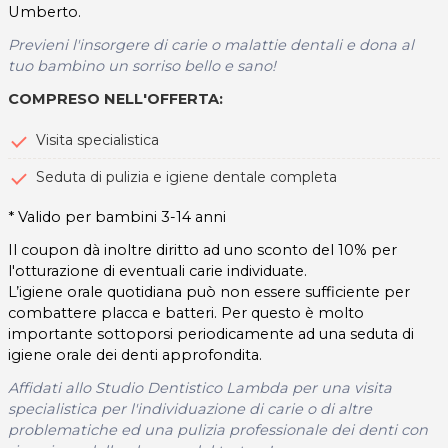
Umberto.
Previeni l'insorgere di carie o malattie dentali e dona al
tuo bambino un sorriso bello e sano!
COMPRESO NELL'OFFERTA:
Visita specialistica
Seduta di pulizia e igiene dentale completa
* Valido per bambini 3-14 anni
Il coupon dà inoltre diritto ad uno sconto del 10% per
l'otturazione di eventuali carie individuate.
L’igiene orale quotidiana può non essere sufficiente per
combattere placca e batteri. Per questo è molto
importante sottoporsi periodicamente ad una seduta di
igiene orale dei denti approfondita.
Affidati allo Studio Dentistico Lambda per una visita
specialistica per l'individuazione di carie o di altre
problematiche ed una pulizia professionale dei denti con