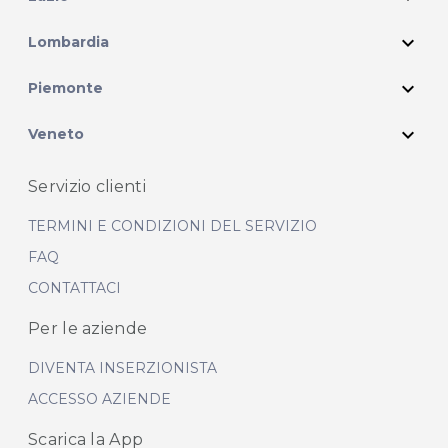
expand_more
Lombardia
expand_more
Piemonte
expand_more
Veneto
Servizio clienti
TERMINI E CONDIZIONI DEL SERVIZIO
FAQ
CONTATTACI
Per le aziende
DIVENTA INSERZIONISTA
ACCESSO AZIENDE
Scarica la App