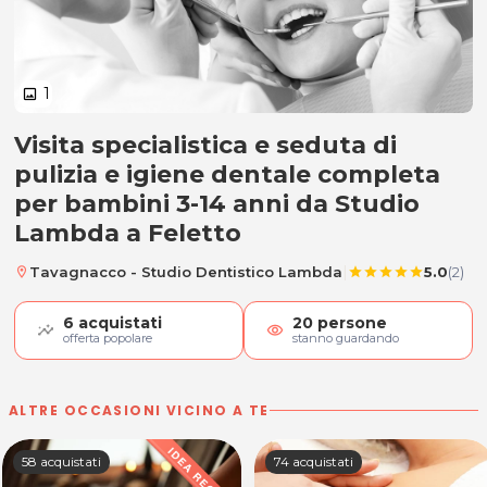
1
image
Visita specialistica e seduta di
Visita specialistica e igiene dent
pulizia e igiene dentale completa
per bambini 3-14 anni da Studio
Lambda a Feletto
|
Tavagnacco - Studio Dentistico Lambda
5.0
(2)
location_on
star
star
star
star
star
6
acquistati
20
persone
visibility
offerta popolare
stanno guardando
ALTRE OCCASIONI VICINO A TE
58 acquistati
74 acquistati