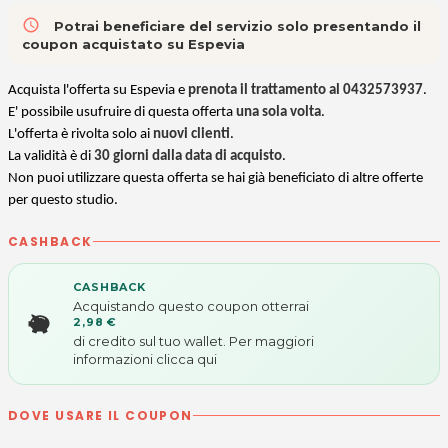
access_time
Potrai beneficiare del servizio solo presentando il
coupon acquistato su Espevia
Acquista l'offerta su Espevia e
prenota il trattamento al 0432573937
.
E' possibile usufruire di questa offerta
una sola volta
.
L'offerta è rivolta solo ai
nuovi clienti
.
La validità è di
30 giorni dalla data di acquisto
.
Non puoi utilizzare questa offerta se hai già beneficiato di altre offerte
per questo studio.
CASHBACK
CASHBACK
Acquistando questo coupon otterrai
2,98 €
di credito sul tuo wallet. Per maggiori
informazioni
clicca qui
DOVE USARE IL COUPON