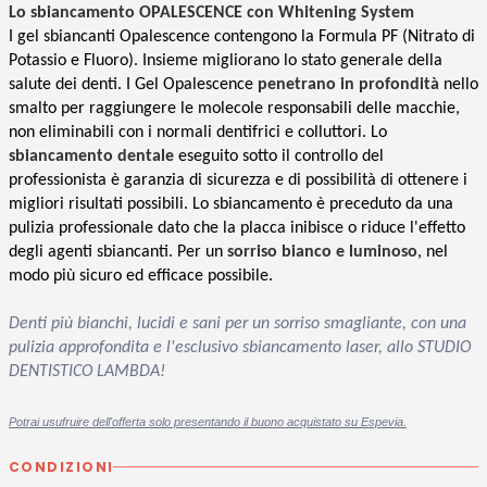
Lo sbiancamento OPALESCENCE con Whitening System
I gel sbiancanti Opalescence contengono la Formula PF (Nitrato di
Potassio e Fluoro). Insieme migliorano lo stato generale della
salute dei denti. I Gel Opalescence
penetrano in profondità
nello
smalto per raggiungere le molecole responsabili delle macchie,
non eliminabili con i normali dentifrici e colluttori. Lo
sbiancamento dentale
eseguito sotto il controllo del
professionista è garanzia di sicurezza e di possibilità di ottenere i
migliori risultati possibili. Lo sbiancamento è preceduto da una
pulizia professionale dato che la placca inibisce o riduce l'effetto
degli agenti sbiancanti. Per un
sorriso bianco e luminoso
, nel
modo più sicuro ed efficace possibile.
Denti più bianchi, lucidi e sani per un sorriso smagliante, con una
pulizia approfondita e l'esclusivo sbiancamento laser,
allo STUDIO
DENTISTICO LAMBDA
!
Potrai usufruire dell'offerta solo presentando il buono acquistato su Espevia.
CONDIZIONI