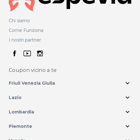
Chi siamo
Come Funziona
I nostri partner
seguici su facebook
seguici su youtube
seguici su instagram
Coupon vicino
a te
expand_more
Friuli Venezia Giulia
expand_more
Lazio
expand_more
Lombardia
expand_more
Piemonte