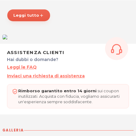
Lo Studio Lambda si prenderà cura dei vostri denti
con estrema professionalità e competenza!
Leggi tutto
add
* Prezzi di listino verificati in data 27/10/2016
ORARI
Lun. - Merc. - Giov.: 10.30 - 19.00
Mart. - Ven. - Sab.: su appuntamento
ASSISTENZA CLIENTI
STUDIO DENTISTICO LAMBDA
Hai dubbi o domande?
Via Cincinnato, 1
Leggi le FAQ
Feletto Umberto - TAVAGNACCO (UD)
Tel. 0432573937
Inviaci una richiesta di assistenza
P.IVA 02896180300
Per ulteriori informazioni sull'offerta o sulle modalità di
Rimborso garantito entro 14 giorni
sui coupon
inutilizzati. Acquista con fiducia, vogliamo assicurarti
acquisto scrivi a
posta@espevia.it
un'esperienza sempre soddisfacente.
GALLERIA