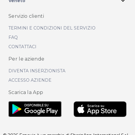
expand_more
Veneto
Servizio clienti
TERMINI E CONDIZIONI DEL SERVIZIO
FAQ
CONTATTACI
Per le aziende
DIVENTA INSERZIONISTA
ACCESSO AZIENDE
Scarica la App