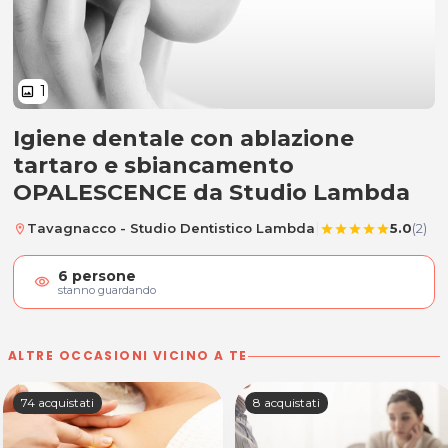
1
image
Igiene dentale con ablazione
Igiene dentale con ablazione ta
tartaro e sbiancamento
OPALESCENCE da Studio Lambda
|
Tavagnacco - Studio Dentistico Lambda
5.0
(2)
location_on
star
star
star
star
star
6
persone
visibility
stanno guardando
ALTRE OCCASIONI VICINO A TE
74 acquistati
8 acquistati