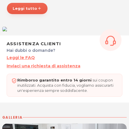
Per ulteriori informazioni sull'offerta o sulle modalità di
Leggi tutto
add
acquisto scrivi a
posta@espevia.it
.
ASSISTENZA CLIENTI
Hai dubbi o domande?
Leggi le FAQ
Inviaci una richiesta di assistenza
Rimborso garantito entro 14 giorni
sui coupon
inutilizzati. Acquista con fiducia, vogliamo assicurarti
un'esperienza sempre soddisfacente.
GALLERIA