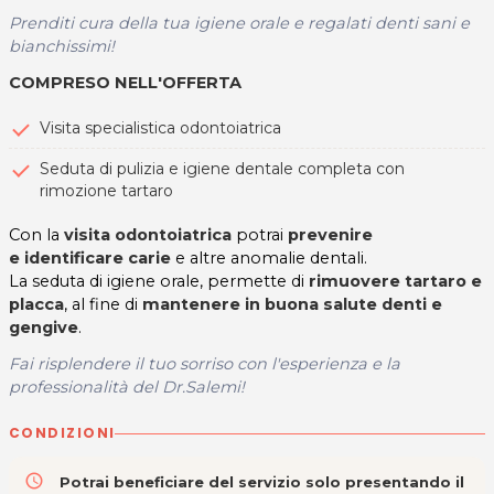
Prenditi cura della tua igiene orale e regalati denti sani e
bianchissimi!
COMPRESO NELL'OFFERTA
Visita specialistica odontoiatrica
Seduta di pulizia e igiene dentale completa con
rimozione tartaro
Con la
visita odontoiatrica
potrai
prevenire
e identificare carie
e altre anomalie dentali.
La seduta di igiene orale, permette di
rimuovere tartaro e
placca
, al fine di
mantenere in buona salute denti e
gengive
.
Fai risplendere il tuo sorriso con l'esperienza e la
professionalità del Dr.Salemi!
CONDIZIONI
access_time
Potrai beneficiare del servizio solo presentando il