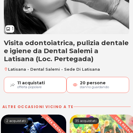
1
image
Visita odontoiatrica, pulizia dentale
Visita odontoiatrica e pulizia den
e igiene da Dental Salemi a
Latisana (Loc. Pertegada)
Latisana - Dental Salemi - Sede Di Latisana
location_on
11
acquistati
20
persone
visibility
offerta popolare
stanno guardando
ALTRE OCCASIONI VICINO A TE
2 acquistati
35 acquistati