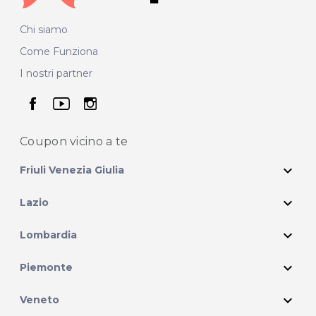
Chi siamo
Come Funziona
I nostri partner
seguici su facebook
seguici su youtube
seguici su instagram
Coupon vicino
a te
expand_more
Friuli Venezia Giulia
expand_more
Lazio
expand_more
Lombardia
expand_more
Piemonte
expand_more
Veneto