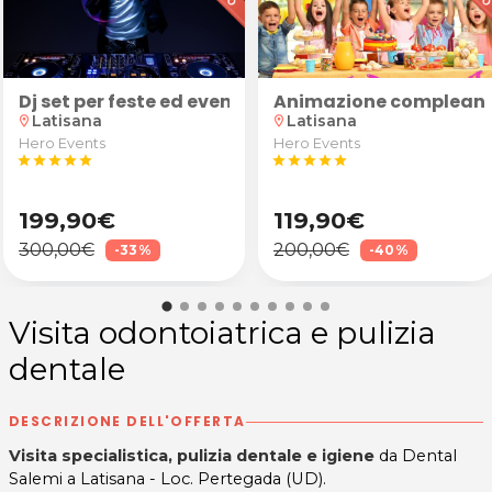
nticellulite e drenante
Dj set per feste ed eventi
Animazione complean
Latisana
Latisana
location_on
location_on
Hero Events
Hero Events
star
star
star
star
star
star
star
star
star
star
199,90€
119,90€
300,00€
200,00€
-33%
-40%
Visita odontoiatrica e pulizia
dentale
DESCRIZIONE DELL'OFFERTA
Visita specialistica, pulizia dentale e igiene
da Dental
Salemi a Latisana - Loc. Pertegada (UD).