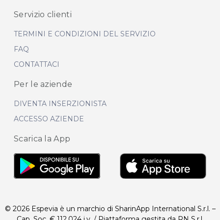
Servizio clienti
TERMINI E CONDIZIONI DEL SERVIZIO
FAQ
CONTATTACI
Per le aziende
DIVENTA INSERZIONISTA
ACCESSO AZIENDE
Scarica la App
© 2026 Espevia è un marchio di SharinApp International S.r.l. –
Cap. Soc. € 112.024 i.v. / Piattaforma gestita da RN S.r.l.