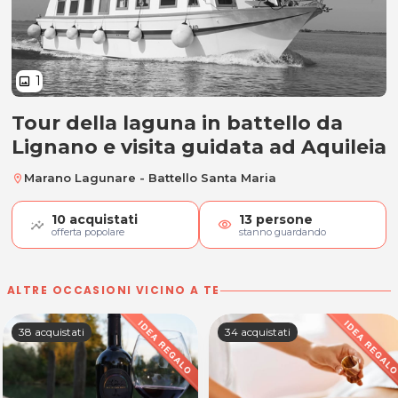
1
image
Tour della laguna in battello da
Tour della laguna in battello
Lignano e visita guidata ad Aquileia
Marano Lagunare - Battello Santa Maria
location_on
10
acquistati
13
persone
visibility
offerta popolare
stanno guardando
ALTRE OCCASIONI VICINO A TE
38 acquistati
34 acquistati