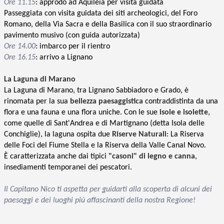
Ore 11.15
: approdo ad Aquileia per visita guidata
Passeggiata con visita guidata dei siti archeologici, del Foro
Romano, della Via Sacra e della Basilica con il suo straordinario
pavimento musivo
(con guida autorizzata)
Ore 14.00
: imbarco per il rientro
Ore 16.15
: arrivo a Lignano
La Laguna di Marano
La Laguna di Marano, tra Lignano Sabbiadoro e Grado, è
rinomata per la sua
bellezza paesaggistica
contraddistinta da una
flora e una fauna e una flora uniche. Con le sue
isole e isolette
,
come quelle di Sant'Andrea e di Martignano (detta Isola delle
Conchiglie), la laguna ospita due
Riserve Naturali
: La Riserva
delle Foci del Fiume Stella e la Riserva della Valle Canal Novo.
È caratterizzata anche dai tipici
"casoni" di legno e canna
,
insediamenti temporanei dei pescatori.
Il Capitano Nico ti aspetta per guidarti alla scoperta di alcuni dei
paesaggi e dei luoghi più affascinanti della nostra Regione
!