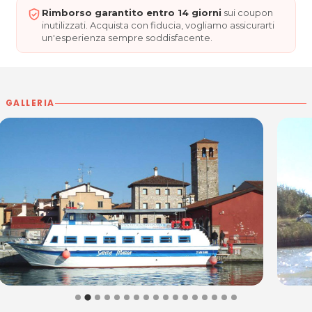
Rimborso garantito entro 14 giorni
sui coupon
inutilizzati. Acquista con fiducia, vogliamo assicurarti
Per ulteriori informazioni sull'offerta o sulle modalità di acquisto
un'esperienza sempre soddisfacente.
posta@espevia.it
scrivi a
.
GALLERIA