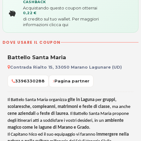
CASHBACK
Acquistando questo coupon otterrai
0,22 €
di credito sul tuo wallet. Per maggiori
informazioni
clicca qui
DOVE USARE IL COUPON
Battello Santa Maria
Contrada Rialto 15, 33050 Marano Lagunare (UD)
3396330288
Pagina partner
Il Battelo Santa Maria organizza
gite in Laguna
per
gruppi,
scolaresche, compleanni, matrimoni e feste di classe
, ma anche
cene aziendali
o
feste di laurea
. Il Battello Santa Maria propone
degli itinerari atti a soddisfare i vostri desideri, in un
ambiente
magico come le lagune di Marano e Grado
.
Il Capitano Nico ed il suo equipaggio vi faranno
immergere nella