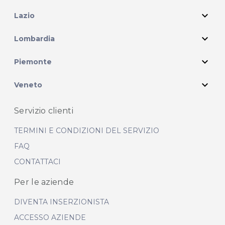
expand_more
Lazio
expand_more
Lombardia
expand_more
Piemonte
expand_more
Veneto
Servizio clienti
TERMINI E CONDIZIONI DEL SERVIZIO
FAQ
CONTATTACI
Per le aziende
DIVENTA INSERZIONISTA
ACCESSO AZIENDE