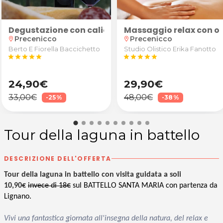
le Comuzzi a Palazzolo dello Stella
ticellulite e drenante
Degustazione con calici, tagliere e bottiglia di vi
Massaggio relax con ol
Precenicco
Precenicco
location_on
location_on
Berto E Fiorella Baccichetto
Studio Olistico Erika Fanotto
star
star
star
star
star
star
star
star
star
star
24,90€
29,90€
33,00€
48,00€
-25%
-38%
Tour della laguna in battello
DESCRIZIONE DELL'OFFERTA
Tour della laguna in battello con visita guidata a soli
10,90€
invece di 18€
sul BATTELLO SANTA MARIA con partenza da
Lignano.
Vivi una fantastica giornata all'insegna della natura, del relax e