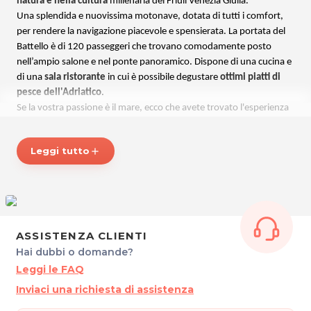
natura e nella cultura
millenaria del Friuli Venezia Giulia.
Una splendida e nuovissima motonave, dotata di tutti i comfort,
per rendere la navigazione piacevole e spensierata.
La portata del
Battello è di 120 passeggeri che trovano comodamente posto
nell’ampio salone e nel ponte panoramico. Dispone di una cucina e
di una
sala ristorante
in cui è possibile degustare
ottimi piatti di
pesce dell'Adriatico
.
Se la vostra passione è il mare, ecco che avete trovato l'esperienza
che fa per voi: un’idea nuova, alternativa e affascinante che, in un
solo giorno, appagherà il vostro desiderio di crociera e di natura.
Leggi tutto
add
Battello Santa Maria, il piacere della crociera e della natura, in
una nave di piaceri!
Maggiori informazioni su
battellosantamaria.it
.
ASSISTENZA CLIENTI
BATTELLO SANTA MARIA
Hai dubbi o domande?
Piazza Cristoforo Colombo
Leggi le FAQ
33050 Marano Lagunare (UD)
Inviaci una richiesta di assistenza
Tel. 3396330288
P.IVA 02515710305