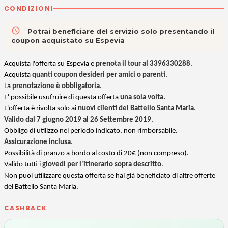
CONDIZIONI
access_time
Potrai beneficiare del servizio solo presentando il
coupon acquistato su Espevia
Acquista l'offerta su Espevia e
prenota il tour al 3396330288
.
Acquista
quanti coupon desideri per amici o parenti
.
La
prenotazione è obbligatoria
.
E' possibile usufruire di questa offerta
una sola volta.
L'offerta è rivolta solo ai
nuovi clienti del Battello Santa Maria
.
Valido dal 7 giugno 2019 al 26 Settembre 2019
.
Obbligo di utilizzo nel periodo indicato, non rimborsabile.
Assicurazione inclusa
.
Possibilità di pranzo a bordo al costo di 20€ (non compreso).
Valido tutti i
giovedì per l'itinerario sopra descritto
.
Non puoi utilizzare questa offerta se hai già beneficiato di altre offerte
del Battello Santa Maria.
CASHBACK