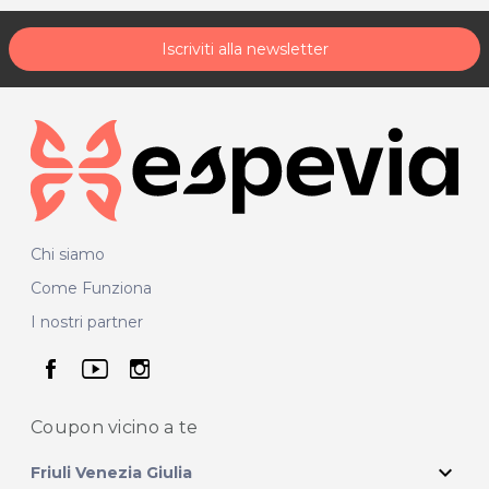
Iscriviti alla newsletter
Chi siamo
Come Funziona
I nostri partner
seguici su facebook
seguici su youtube
seguici su instagram
Coupon vicino
a te
expand_more
Friuli Venezia Giulia