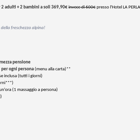
 2 adulti + 2 bambini a soli 369,90€
invece di 600€
presso l'Hotel LA PERL
e della freschezza alpina!
mezza pensione
e per ogni persona
(menu alla carta)**
se inclusa (tutti i giorni)
iorni***)
 un'ora (1 massaggio a persona)
i)