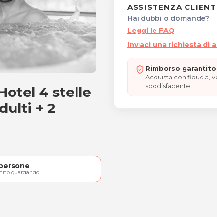
ASSISTENZA CLIENT
Hai dubbi o domande?
Leggi le FAQ
Inviaci una richiesta di 
Rimborso garantito 
Acquista con fiducia, 
soddisfacente.
otel 4 stelle
in Hotel 4 stelle e Wellne
ulti + 2
persone
anno guardando