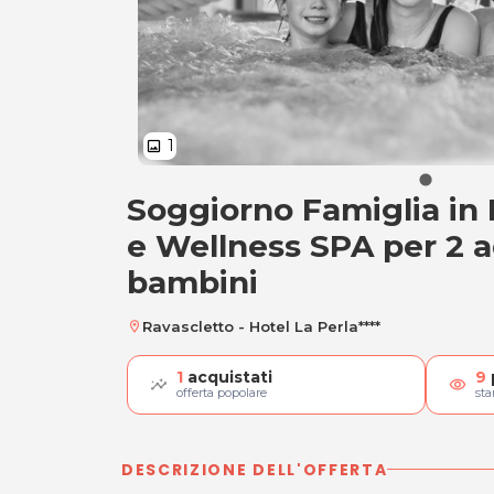
1
image
Soggiorno Famiglia in H
Soggiorno Famiglia 
e Wellness SPA per 2 ad
bambini
Ravascletto - Hotel La Perla****
location_on
1
acquistati
9
visibility
offerta popolare
st
DESCRIZIONE DELL'OFFERTA