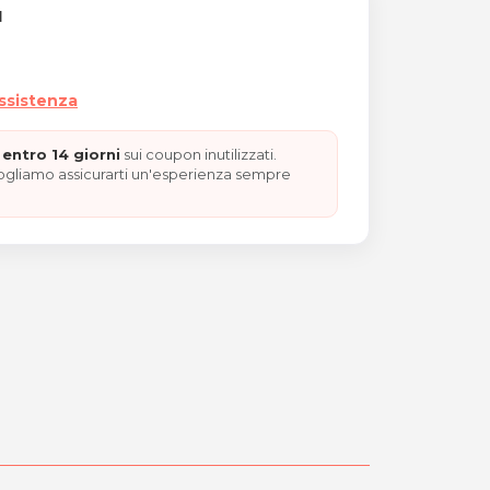
I
assistenza
entro 14 giorni
sui coupon inutilizzati.
vogliamo assicurarti un'esperienza sempre
ss SPA per 2 adulti + 2 ba