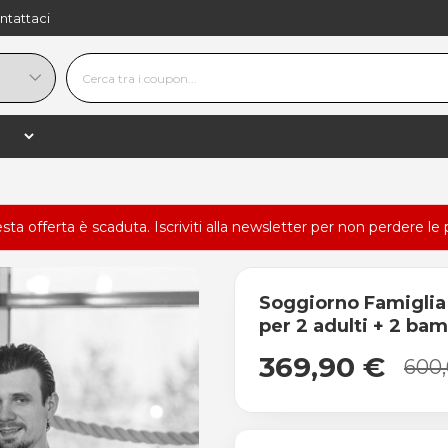
ntattaci
esta offerta è scaduta.
Iscriviti alla newsletter
per non perdere le 
Soggiorno Famiglia 
per 2 adulti + 2 bam
369,90 €
600