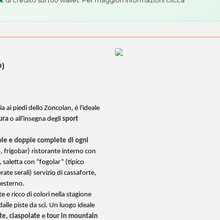
 €
D)
 ai piedi dello Zoncolan, è l'ideale
ura
o all'insegna degli
sport
le e doppie complete di ogni
o, frigobar) ristorante interno con
, saletta con “fogolar” (tipico
ate serali) servizio di cassaforte,
 esterno.
e e ricco di colori nella stagione
dalle piste da sci. Un luogo ideale
te, ciaspolate
e
tour in mountain