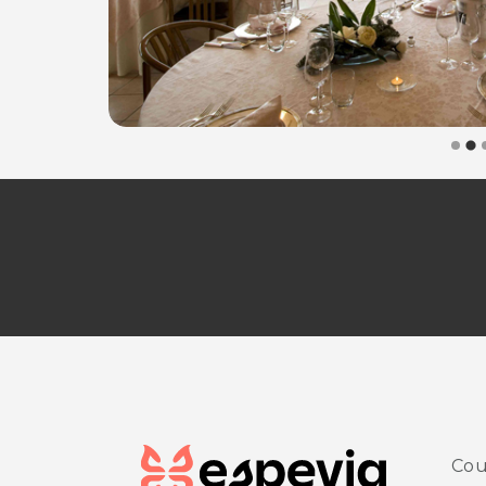
Via Santo Spirito 43
33020 Ravascletto (UD)
Tel. 043366039
P.IVA 02312200302
Per ulteriori informazioni sull'offerta o sulle modalità di 
Cou