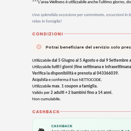
***L'area Wellness è utilizzabile anche l'ultimo giorno, do
Una splendida occasione per camminate, escursioni in b
relax in famiglia!
CONDIZIONI
access_time
Potrai beneficiare del servizio solo pr
Utilizzabile
dal 5 Giugno al 5 Agosto e dal 9 Settembre 
Utilizzabile
tutti i giorni (fine settimana e infrasettimana
Verifica la disponibilità e prenota al 043366039.
Acquista
e conferma il tuo NETTOCODE.
Utilizzabile
max. 1 coupon a famiglia
.
Valido per
2 adulti + 2 bambini fino a 14 anni
.
Non cumulabile.
CASHBACK
CASHBACK
Acquistando questo coupon otterrai