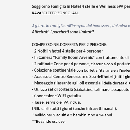
Soggiorno Famiglia in Hotel 4 stelle e Wellness SPA per
RAVASCLETTO ZONCOLAN.
3 giorni in famiglia, all'insegna del benessere, del relax 
Affrettati, i pacchetti sono limitati!
COMPRESO NELL'OFFERTA PER 2 PERSONE:
-
2 Notti in hotel 4 stelle per 4 persone
*
- In
Camera "Family Room Arvenis"
con trattamento di
-
2 raffinate Cene per 4 persone
, ciascuna con
4 portat
-
Colazione continentale
con buffet all'italiana e all'ingle
-
Accesso al Centro Benessere e Spa
dell'hotel (tutti i g
-
Massaggio rilassante agli oli essenziali
della durata di
- Utilizzo
set di cortesia
(ciabattine, teli mare, accappato
- Connessione
WiFi gratuita
- Tasse, servizio e IVA inclusi.
Utilizzabile
tutti i giorni (anche infrasettimanali).
* Valido per 2 adulti e 2 bambini fino a 14 anni.
**Bevande escluse.