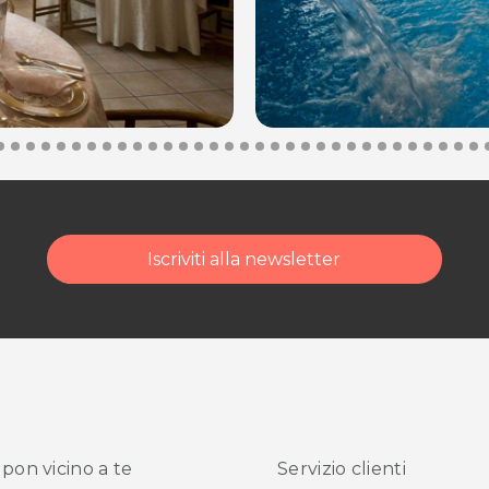
.
posta@espevia.it
acquisto scrivi a
Iscriviti alla newsletter
pon vicino
a te
Servizio clienti