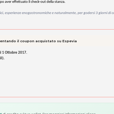
po aver effettuato il check-out della stanza.
ici, esperienze enogastronomiche e naturalmente, per godersi 3 giorni di 
esentando il coupon acquistato su Espevia
al 1 Ottobre 2017
.
li)
.
di credito sul tuo wallet. Per maggiori informazioni
clicca