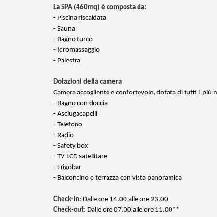
La SPA (460mq) è composta da:
- Piscina riscaldata
- Sauna
- Bagno turco
- Idromassaggio
- Palestra
Dotazioni della camera
Camera accogliente e confortevole, dotata di tutti i più
- Bagno con doccia
- Asciugacapelli
- Telefono
- Radio
- Safety box
- TV LCD satellitare
- Frigobar
- Balconcino o terrazza con vista panoramica
Check-in
: Dalle ore 14.00 alle ore 23.00
Check-out
: Dalle ore 07.00 alle ore 11.00**