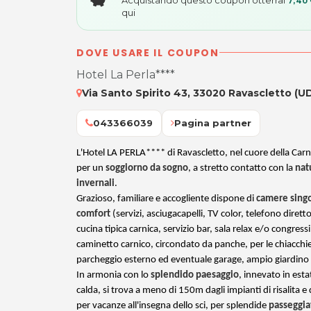
7,40
qui
DOVE USARE IL COUPON
Hotel La Perla****
Via Santo Spirito 43, 33020 Ravascletto (U
043366039
Pagina partner
L'Hotel LA PERLA**** di Ravascletto, nel cuore della Carnia
per un
soggiorno da sogno
, a stretto contatto con la
nat
invernali
.
Grazioso, familiare e accogliente dispone di
camere singo
comfort
(servizi, asciugacapelli, TV color, telefono dirett
cucina tipica carnica, servizio bar, sala relax e/o congressi
caminetto carnico, circondato da panche, per le chiacchier
parcheggio esterno ed eventuale garage, ampio giardino
In armonia con lo
splendido paesaggio
, innevato in estat
calda, si trova a meno di 150m dagli impianti di risalita e 
per vacanze all'insegna dello sci, per splendide
passeggia