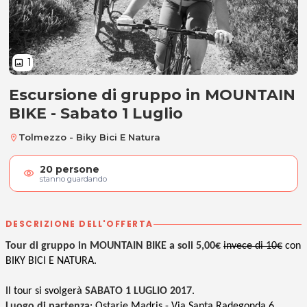
1
image
Escursione di gruppo in MOUNTAIN
Escursione di gruppo in MOUNTAIN 
BIKE - Sabato 1 Luglio
Tolmezzo - Biky Bici E Natura
location_on
20
persone
visibility
stanno guardando
DESCRIZIONE DELL'OFFERTA
Tour di gruppo in MOUNTAIN BIKE
a soli 5,00€
invece di 10€
con
BIKY BICI E NATURA.
Il tour si svolgerà
SABATO 1 LUGLIO 2017
.
Luogo di partenza
: Ostarie Madris - Via Santa Radegonda 6,