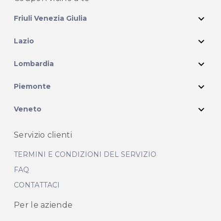
expand_more
Friuli Venezia Giulia
expand_more
Lazio
expand_more
Lombardia
expand_more
Piemonte
expand_more
Veneto
Servizio clienti
TERMINI E CONDIZIONI DEL SERVIZIO
FAQ
CONTATTACI
Per le aziende