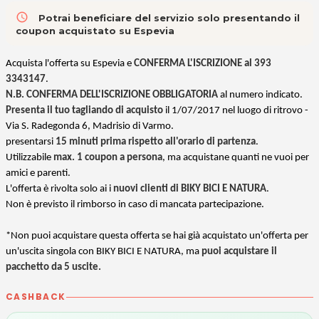
access_time
Potrai beneficiare del servizio solo presentando il
coupon acquistato su Espevia
Acquista l'offerta su Espevia e
CONFERMA L'ISCRIZIONE al 393
3343147
.
N.B. CONFERMA DELL'ISCRIZIONE OBBLIGATORIA
al numero indicato.
Presenta il tuo tagliando di acquisto
il 1/07/2017 nel luogo di ritrovo -
Via S. Radegonda 6, Madrisio di Varmo.
presentarsi
15 minuti prima rispetto all'orario di partenza
.
Utilizzabile
max. 1 coupon a persona
, ma acquistane quanti ne vuoi per
amici e parenti.
L'offerta è rivolta solo ai i
nuovi clienti di BIKY BICI E NATURA
.
Non è previsto il rimborso in caso di mancata partecipazione.
*Non puoi acquistare questa offerta se hai già acquistato un'offerta per
un'uscita singola con BIKY BICI E NATURA, ma
puoi acquistare il
pacchetto da 5 uscite.
CASHBACK