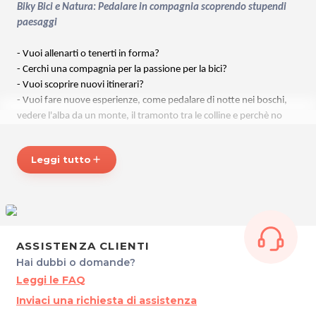
Biky Bici e Natura: Pedalare in compagnia scoprendo stupendi
paesaggi
- Vuoi allenarti o tenerti in forma?
- Cerchi una compagnia per la passione per la bici?
- Vuoi scoprire nuovi itinerari?
- Vuoi fare nuove esperienze, come pedalare di notte nei boschi,
vedere l'alba da un monte, il tramonto tra le colline e perchè no
una nuova esperienza in fat bike* sulla neve o sulla spiaggia?
- Ti serve qualche consiglio base sulla tecnica di guida?
Leggi tutto
add
* Noleggio della fat bike non compreso nel costo di iscrizione.
Se hai risposto sì, ad almeno una di queste cose allora facciamo al
caso tuo.
Ti garantisco che pedalando con noi e seguendo i nostri itinerari:
- Migliorerai la tua condizione fisica e quindi la tua salute
ASSISTENZA CLIENTI
- Migliorerai la tua preparazione tecnica
Hai dubbi o domande?
- Sarà sicuramente il tuo miglior anno in mtb
Leggi le FAQ
- Molto probabilmente ti sorprenderai ti cosa potrai fare
Inviaci una richiesta di assistenza
Ma forse...