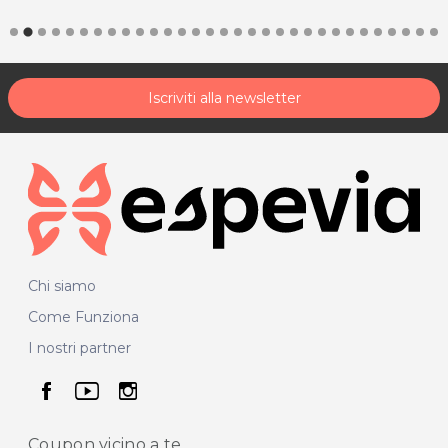
P.IVA 02179760307
Per ulteriori informazioni sull'offerta o sulle modalità di acquisto
.
posta@espevia.it
scrivi a
Iscriviti alla newsletter
Chi siamo
Come Funziona
I nostri partner
seguici su facebook
seguici su youtube
seguici su instagram
Coupon vicino
a te