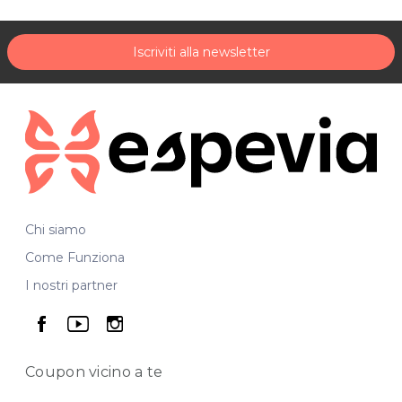
- Pensi che non faccia per te?
- Pensi di non essere abbastanza bravo/allenato?
Saremo felici di dimostrarti il contrario
.
Con noi avrai:
Iscriviti alla newsletter
- Uscite diversificate (notturne, al tramonto, all'alba, di
allenamento, ecc.) e pianificate nel minimo dettaglio;
- Itinerario sempre diverso, provato e riprovato per non avere
inconvenienti durante l'uscita;
- Un gruppo di persone che si ritrovano per pedalare assieme
con lo spirito della gita, divertendosi in compagnia;
- Un gruppo di persone pronte ad aiutarti se hai un problema
durante l'uscita;
- La possibilità di fare nuove amicizie con persone che
Chi siamo
condividono con te la tua stessa passione;
- Un momento conviviale alla fine del giro in bici...
Come Funziona
e poi si sa, condividere un bel panorama, una bella gita
I nostri partner
assieme ad altre persone rende ancora più bello il tutto
con un personal trainer della bici sempre a disposizione.
seguici su facebook
seguici su youtube
seguici su instagram
BIKY BICI E NATURA
Via della Vittoria, 9 - TOLMEZZO
Coupon vicino
a te
Tel. 393 3343147
P.IVA 02179760307