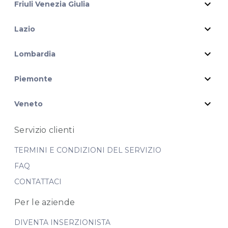
expand_more
Friuli Venezia Giulia
Per ulteriori informazioni sull'offerta o sulle modalità di
expand_more
Lazio
acquisto scrivi a
posta@espevia.it
.
expand_more
Lombardia
expand_more
Piemonte
expand_more
Veneto
Servizio clienti
TERMINI E CONDIZIONI DEL SERVIZIO
FAQ
CONTATTACI
Per le aziende
DIVENTA INSERZIONISTA