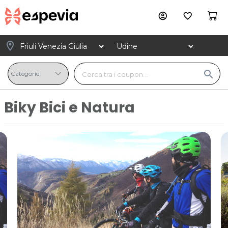
account_circle
favorite_border
location_on
search
Biky Bici e Natura