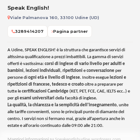
Speak English!
Viale Palmanova 160, 33100 Udine (UD)
3289414207
Pagina partner
A Udine,
SPEAK ENGLISH
! è la struttura che garantisce servizi di
altissima qualificazione a prezzi imbattibili. La gamma di servizi
offerti è vastissima:
corsi di inglese di vario livello per adulti e
bambini
,
lezioni individuali
,
ripetizioni
e
conversazione
per
persone di
ogni età e livello di inglese
. Inoltre esegue
lezioni e
ripetizioni di francese, tedesco e croato
oltre a preparare per
tutte le
certificazioni Cambridge
(KET, PET, FCE, CAE, IELTS ecc..) e
per gli
esami universitari
della facoltà di inglese.
La qualità, la chiarezza e la semplicità dell'insegnamento
, unite
alle tariffe convenienti, sono le principali punte di diamante del
centro. I servizi non si fermano mai, grazie all'apertura anche in
estate e all'orario continuato dalle 09:00 alle 21:00.
Maggiori informazioni su
Speakenglishudine.wordpress.com
.