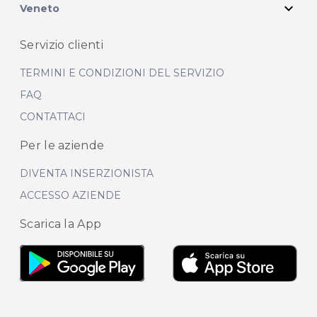
expand_more
Veneto
Servizio clienti
TERMINI E CONDIZIONI DEL SERVIZIO
FAQ
CONTATTACI
Per le aziende
DIVENTA INSERZIONISTA
ACCESSO AZIENDE
Scarica la App