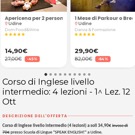
uranti/sportivi schiena, cervicale, spalle e arti in
Apericena per 2 persone: "Robusto" (calice di vino 
1 Mese di Parkour o Br
Udine
Udine
location_on
location_on
Dom Food&Wine
Danza & Formazione
star
star
star
star
star
star
star
star
star
star
14,90€
29,90€
27,00€
82,00€
-45%
-64%
Corso di Inglese livello
intermedio: 4 lezioni - 1^ Lez. 12
Ott
DESCRIZIONE DELL'OFFERTA
Corso di Inglese livello intermedio (4 lezioni) a soli 34,90€
invece di
70€
presso Scuola di Lingue "SPEAK ENGLISH!" a Udine.