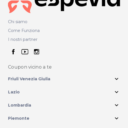
Chi siamo
Come Funziona
I nostri partner
seguici su facebook
seguici su youtube
seguici su instagram
Coupon vicino
a te
expand_more
Friuli Venezia Giulia
expand_more
Lazio
expand_more
Lombardia
expand_more
Piemonte