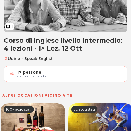
1
image
Corso di Inglese livello intermedio:
Corso di Inglese livello intermedio: 
4 lezioni - 1^ Lez. 12 Ott
Udine - Speak English!
location_on
17
persone
visibility
stanno guardando
ALTRE OCCASIONI VICINO A TE
100+ acquistati
32 acquistati