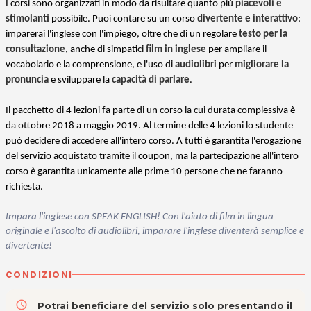
I corsi sono organizzati in modo da risultare quanto più
piacevoli e
stimolanti
possibile. Puoi contare su un corso
divertente e interattivo
:
imparerai l'inglese con l'impiego, oltre che di un regolare
testo per la
consultazione
, anche di simpatici
film in inglese
per ampliare il
vocabolario e la comprensione, e l'uso di
audiolibri
per
migliorare la
pronuncia
e sviluppare la
capacità di parlare
.
Il pacchetto di 4 lezioni fa parte di un corso la cui durata complessiva è
da ottobre 2018 a maggio 2019. Al termine delle 4 lezioni lo studente
può decidere di accedere all'intero corso. A tutti è garantita l'erogazione
del servizio acquistato tramite il coupon, ma la partecipazione all'intero
corso è garantita unicamente alle prime 10 persone che ne faranno
richiesta.
Impara l'inglese con SPEAK ENGLISH! Con l'aiuto di film in lingua
originale e l'ascolto di audiolibri, imparare l'inglese diventerà semplice e
divertente!
CONDIZIONI
access_time
Potrai beneficiare del servizio solo presentando il