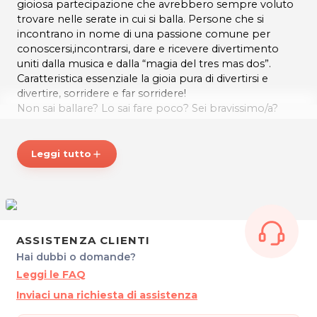
gioiosa partecipazione che avrebbero sempre voluto
trovare nelle serate in cui si balla. Persone che si
incontrano in nome di una passione comune per
conoscersi,incontrarsi, dare e ricevere divertimento
uniti dalla musica e dalla “magia del tres mas dos”.
Caratteristica essenziale la gioia pura di divertirsi e
divertire, sorridere e far sorridere!
Non sai ballare? Lo sai fare poco? Sei bravissimo/a?
Da noi troverai il tuo spazio! Troverai chi ti dedicherà
tempo per insegnarti i primi rudimenti, chi ti sorriderà
mentre insieme affronterete le prime “complicazioni”,
Leggi tutto
add
oppure troverai chi saprà valorizzarti in un turbine di
passione latina.
Unisciti ad un fantastico gruppo di bailadores che
organizza ed anima serate per bailadores!
ASSISTENZA CLIENTI
ATREVIDA ASD APS
Hai dubbi o domande?
Sede Legale: Viale Afro 1/f 90 - 33100 Udine (UD)
Sede Attività: Via Marco Polo, 2 - 33037 Pasian di Prato
Leggi le FAQ
(UD)
Inviaci una richiesta di assistenza
Tel. 3393496241