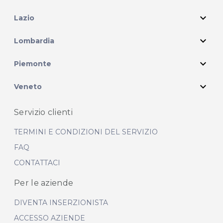
expand_more
Lazio
expand_more
Lombardia
expand_more
Piemonte
expand_more
Veneto
Servizio clienti
TERMINI E CONDIZIONI DEL SERVIZIO
FAQ
CONTATTACI
Per le aziende
DIVENTA INSERZIONISTA
ACCESSO AZIENDE