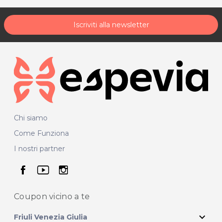
Iscriviti alla newsletter
Chi siamo
Come Funziona
I nostri partner
seguici su facebook
seguici su youtube
seguici su instagram
Coupon vicino
a te
expand_more
Friuli Venezia Giulia