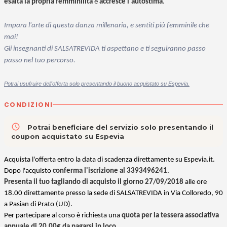
esalta la propria femminilità
e
accresce l'autostima
.
Impara l'arte di questa danza millenaria, e sentiti più femminile che
mai!
Gli insegnanti di SALSATREVIDA ti aspettano e ti seguiranno passo
passo nel tuo percorso.
Potrai usufruire dell'offerta solo presentando il buono acquistato su Espevia.
CONDIZIONI
access_time
Potrai beneficiare del servizio solo presentando il
coupon acquistato su Espevia
Acquista l'offerta entro la data di scadenza direttamente su Espevia.it.
Dopo l'acquisto
conferma l'iscrizione al 3393496241
.
Presenta il tuo tagliando di acquisto il giorno 27/09/2018
alle ore
18.00 direttamente presso la sede di SALSATREVIDA in Via Colloredo, 90
a Pasian di Prato (UD).
Per partecipare al corso è richiesta una
quota per la tessera associativa
annuale di 20,00€ da pagarsi in loco
.