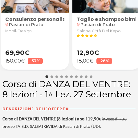
a per ristrutturazione e arredo casa su posizionamen
Consulenza personalizzata per ristrutturazione e 
Taglio e shampoo bim
Pasian di Prato
Pasian di Prato
location_on
location_on
Mobil-Design
Salone Città Del Kapo
star
star
star
star
star_half
69,90€
12,90€
150,00€
18,00€
-53%
-28%
Corso di DANZA DEL VENTRE:
8 lezioni - 1^ Lez. 27 Settembre
DESCRIZIONE DELL'OFFERTA
Corso di DANZA DEL VENTRE (8 lezioni) a soli 19,90€
invece di 70€
presso l'A.S.D. SALSATREVIDA di Pasian di Prato (UD).