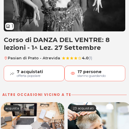
1
image
Corso di DANZA DEL VENTRE: 8
Corso di DANZA DEL VENTRE: 8 lezio
lezioni - 1^ Lez. 27 Settembre
|
Pasian di Prato - Atrevida
4.0
(1)
location_on
star
star
star
star
star_border
7
acquistati
17
persone
visibility
offerta popolare
stanno guardando
ALTRE OCCASIONI VICINO A TE
acquista
23 acquistati