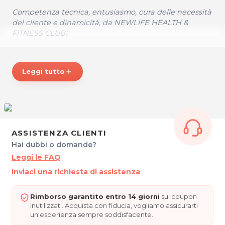
Competenza tecnica, entusiasmo, cura delle necessità
del cliente e dinamicità, da NEWLIFE HEALTH &
FITNESS CLUB!
Scopri maggiori dettagli visitando il nostro sito
Newlifehealthandfitness.club
Leggi tutto
add
*Prezzi di listino verificati in data 18/06/2019.
ORARI
Dal Lunedì al Venerdì: 09.00 - 23.00
Sabato: 09.00 - 17.00
ASSISTENZA CLIENTI
Domenica:
10.00 - 13.00
Hai dubbi o domande?
Leggi le FAQ
NEWLIFE HEALTH & FITNESS CLUB
Via Braida Grande, 8/1
Inviaci una richiesta di assistenza
33010 PAGNACCO (Fraz. Plaino)
Tel. 0432574183
Rimborso garantito entro 14 giorni
sui coupon
P.IVA 02969860309
inutilizzati. Acquista con fiducia, vogliamo assicurarti
un'esperienza sempre soddisfacente.
Per ulteriori informazioni sull'offerta o sulle modalità di