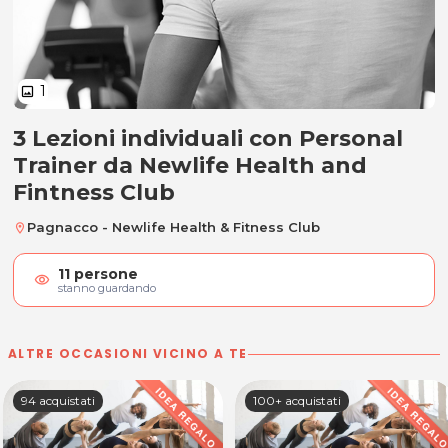
1
image
3 Lezioni individuali con Personal
3 Lezioni individuali con Personal
Trainer da Newlife Health and
Fintness Club
Pagnacco - Newlife Health & Fitness Club
location_on
11
persone
visibility
stanno guardando
ALTRE OCCASIONI VICINO A TE
94 acquistati
100+ acquistati