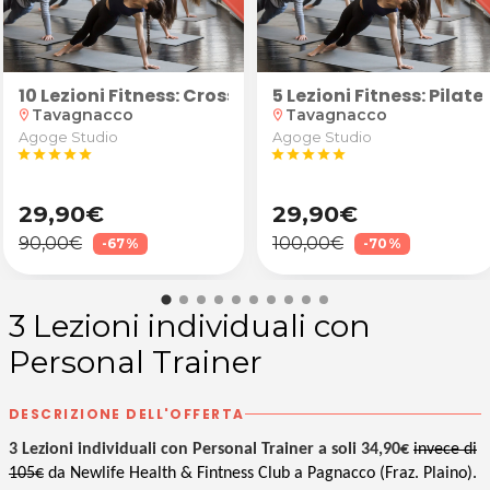
ro Medicina Estetica FVG di Tavagnacco
o
10 Lezioni Fitness: Cross Training o GAG
5 Lezioni Fitness: Pilat
Tavagnacco
Tavagnacco
location_on
location_on
Agoge Studio
Agoge Studio
star
star
star
star
star
star
star
star
star
star
29,90€
29,90€
90,00€
100,00€
-67%
-70%
3 Lezioni individuali con
Personal Trainer
DESCRIZIONE DELL'OFFERTA
3 Lezioni individuali con Personal Trainer a soli 34,90€
invece di
105€
da
Newlife Health & Fintness Club a Pagnacco (Fraz. Plaino).