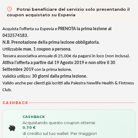
access_time
Potrai beneficiare del servizio solo presentando il
coupon acquistato su Espevia
Acquista l'offerta su Espevia e
PRENOTA la prima lezione al
0432574183.
N.B. Prenotazione della prima lezione obbligatoria.
Utilizzabile
max. 1 coupon a persona
.
Tessera associativa annuale di 25,00€ da pagarsi in loco (non inclusa).
Attiva l'offerta a partire dal 19 Agosto 2019 e non oltre il 30
Settembre 2019
con la prima lezione.
Validità utilizzo:
30 giorni dalla prima lezione.
Valido anche per clienti già iscritti alla Palestra Newlife Health & Fintness
Club.
CASHBACK
CASHBACK
Acquistando questo coupon otterrai
0,70 €
di credito sul tuo wallet. Per maggiori