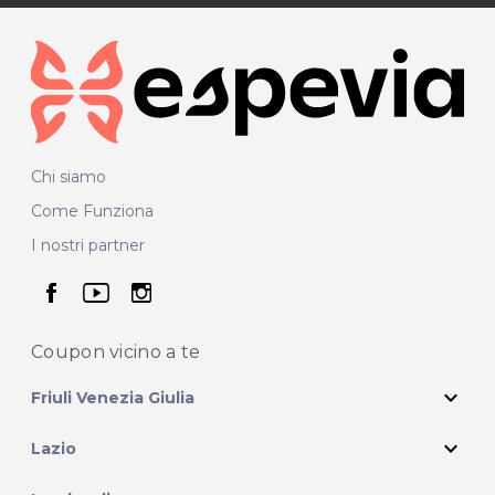
Chi siamo
Come Funziona
I nostri partner
seguici su facebook
seguici su youtube
seguici su instagram
Coupon vicino
a te
expand_more
Friuli Venezia Giulia
expand_more
Lazio