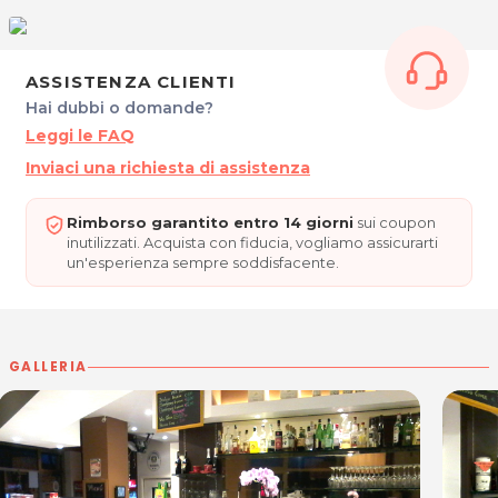
P.IVA 02122630300
Per ulteriori informazioni sull'offerta o sulle modalità di acquisto
ASSISTENZA CLIENTI
.
posta@espevia.it
scrivi a
Hai dubbi o domande?
Leggi le FAQ
Inviaci una richiesta di assistenza
Rimborso garantito entro 14 giorni
sui coupon
inutilizzati. Acquista con fiducia, vogliamo assicurarti
un'esperienza sempre soddisfacente.
GALLERIA