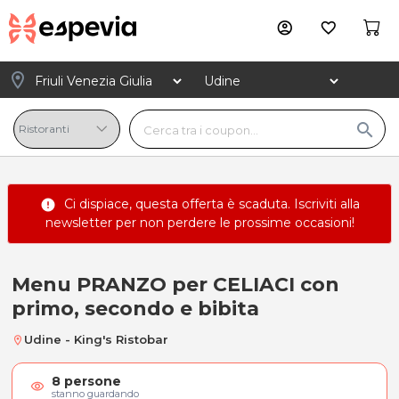
account_circle
favorite_border
location_on
search
Ci dispiace, questa offerta è scaduta.
Iscriviti alla
error
newsletter
per non perdere le prossime occasioni!
Menu PRANZO per CELIACI con
Menu PRANZO per CELIACI con pri
primo, secondo e bibita
Udine - King's Ristobar
location_on
8
persone
visibility
stanno guardando