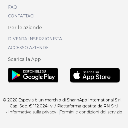
FAQ
CONTATTACI
Per le aziende
DIVENTA INSERZIONISTA
ACCESSO AZIENDE
Scarica la App
© 2026 Espevia è un marchio di SharinApp International S.r.l. –
Cap. Soc. € 112.024 i.v. / Piattaforma gestita da RN S.r.l.
·
Informativa sulla privacy
·
Termini e condizioni del servizio