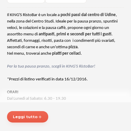
Il KING'S RistoBar è un locale a
pochi passi dal centro di Udine
,
nella zona del Centro Studi. Ideale per la pausa pranzo, spuntini
veloci, le colazioni e la pausa caffè, propone ogni giorno un
assortito menu di
antipasti, primi e secondi per tutti i gusti
.
Affettati, formaggi, risotti, pasta con i condimenti più svariati,
secondi di carne e anche un'ottima
pizza
.
Nel menu, troverai anche
piatti per celiaci
.
Per la tua pausa pranzo, scegli in KING'S RistoBar!
*Prezzi di listino verificati in data 16/12/2016.
ORARI
Dal Lunedì al Sabato: 6.30 - 19.30
KING'S RISTOBAR
Leggi tutto
add
Piazzale Cavedalis, 1
33100 Udine
Tel. 0432295700