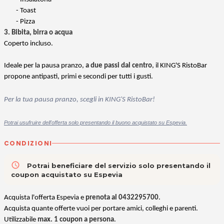
- Toast
- Pizza
3. Bibita, birra o acqua
Coperto incluso.
Ideale per la pausa pranzo,
a due passi dal centro
, il KING'S RistoBar
propone antipasti, primi e secondi per tutti i gusti.
Per la tua pausa pranzo, scegli in KING'S RistoBar!
Potrai usufruire dell'offerta solo presentando il buono acquistato su Espevia.
CONDIZIONI
access_time
Potrai beneficiare del servizio solo presentando il
coupon acquistato su Espevia
Acquista l'offerta Espevia e
prenota al
0432295700
.
Acquista quante offerte vuoi per portare amici, colleghi e parenti.
Utilizzabile
max. 1 coupon a persona
.