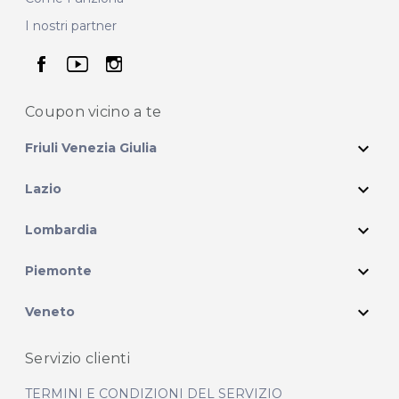
I nostri partner
seguici su facebook
seguici su youtube
seguici su instagram
Coupon vicino
a te
expand_more
Friuli Venezia Giulia
expand_more
Lazio
expand_more
Lombardia
expand_more
Piemonte
expand_more
Veneto
Servizio clienti
TERMINI E CONDIZIONI DEL SERVIZIO