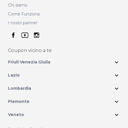
Chi siamo
Come Funziona
I nostri partner
seguici su facebook
seguici su youtube
seguici su instagram
Coupon vicino
a te
expand_more
Friuli Venezia Giulia
expand_more
Lazio
expand_more
Lombardia
expand_more
Piemonte
expand_more
Veneto