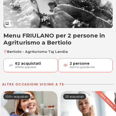
1
image
Menu FRIULANO per 2 persone in
Menu FRIULANO per 2 persone
Agriturismo a Bertiolo
Bertiolo - Agriturismo Taj Landia
location_on
62
acquistati
2
persone
visibility
offerta popolare
stanno guardando
ALTRE OCCASIONI VICINO A TE
100+ acquistati
25 acquistati