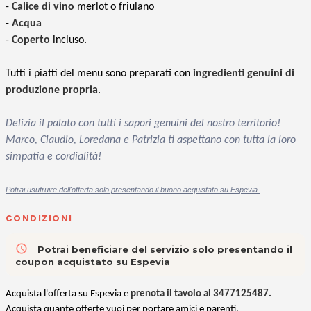
-
Calice di vino
merlot o friulano
-
Acqua
-
Coperto
incluso.
Tutti i piatti del menu sono preparati con
ingredienti genuini di
produzione propria
.
Delizia il palato con tutti i sapori genuini del nostro territorio!
Marco, Claudio, Loredana e Patrizia ti aspettano con tutta la loro
simpatia e cordialità!
Potrai usufruire dell'offerta solo presentando il buono acquistato su Espevia.
CONDIZIONI
access_time
Potrai beneficiare del servizio solo presentando il
coupon acquistato su Espevia
Acquista l'offerta su Espevia e
prenota il tavolo al
3477125487
.
Acquista quante offerte vuoi per portare amici e parenti.