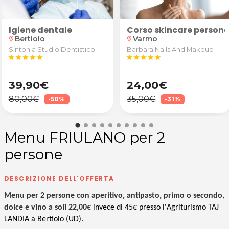
Igiene dentale
 + Installazione
e smacchiamento
Corso skincare persona
Bertiolo
Varmo
location_on
location_on
Sintonia Studio Dentistico
Barbara Nails And Makeup
star
star
star
star
star
star
star
star
star
star
39,90€
24,00€
80,00€
35,00€
-50%
-31%
Menu FRIULANO per 2
persone
DESCRIZIONE DELL'OFFERTA
Menu per 2 persone con aperitivo, antipasto, primo o secondo,
dolce e vino a soli 22,00€
invece di 45€
presso l'Agriturismo TAJ
LANDIA a Bertiolo (UD).