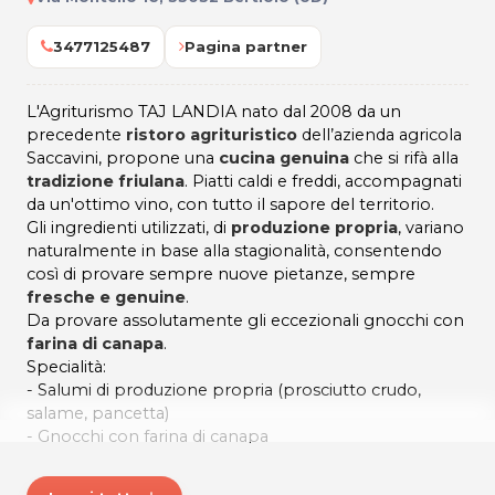
3477125487
Pagina partner
L'Agriturismo TAJ LANDIA nato dal 2008 da un
precedente
ristoro agrituristico
dell’azienda agricola
Saccavini, propone una
cucina genuina
che si rifà alla
tradizione friulana
. Piatti caldi e freddi, accompagnati
da un'ottimo vino, con tutto il sapore del territorio.
Gli ingredienti utilizzati, di
produzione propria
, variano
naturalmente in base alla stagionalità, consentendo
così di provare sempre nuove pietanze, sempre
fresche e genuine
.
Da provare assolutamente gli eccezionali gnocchi con
farina di canapa
.
Specialità:
- Salumi di produzione propria (prosciutto crudo,
salame, pancetta)
- Gnocchi con farina di canapa
- Paste fresche e sughi fatti in casa, lasagne e primi
piatti con verdure in base alla stagione