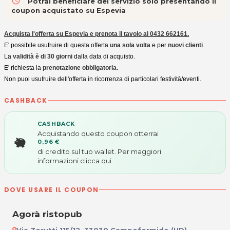
access_time
Potrai beneficiare del servizio solo presentando il
coupon acquistato su Espevia
Acquista l'offerta su Espevia e prenota il tavolo al 0432 662161.
E' possibile usufruire di questa offerta
una sola volta
e per
nuovi clienti
.
La
validità è di 30 giorni
dalla data di acquisto.
E' richiesta la
prenotazione obbligatoria.
Non puoi usufruire dell'offerta in ricorrenza di particolari festività/eventi.
CASHBACK
CASHBACK
Acquistando questo coupon otterrai
0,96 €
di credito sul tuo wallet. Per maggiori
informazioni
clicca qui
DOVE USARE IL COUPON
Agorà ristopub
Via Zorutti 115/12, 33030 Campoformido (UD)