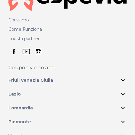
Chi siamo
Come Funziona
I nostri partner
seguici su facebook
seguici su youtube
seguici su instagram
Coupon vicino
a te
expand_more
Friuli Venezia Giulia
expand_more
Lazio
expand_more
Lombardia
expand_more
Piemonte