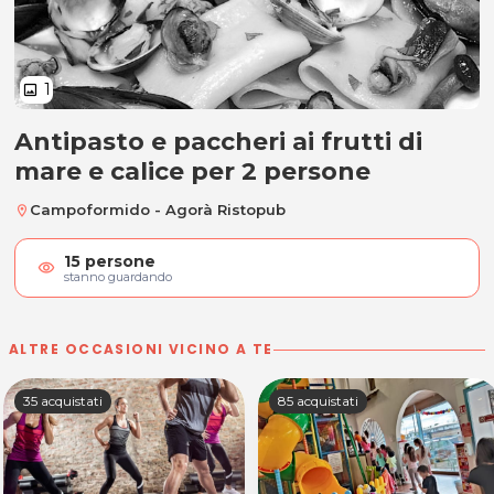
1
image
Antipasto e paccheri ai frutti di
Antipasto e paccheri ai frutti di 
mare e calice per 2 persone
Campoformido - Agorà Ristopub
location_on
15
persone
visibility
stanno guardando
ALTRE OCCASIONI VICINO A TE
35 acquistati
85 acquistati