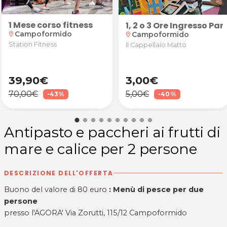
1 Mese corso fitness
1, 2 o 3 Ore Ingresso P
Campoformido
Campoformido
location_on
location_on
Station Fitness
Il Cappellaio Matto
39,90€
3,00€
70,00€
5,00€
-43%
-40%
Antipasto e paccheri ai frutti di
mare e calice per 2 persone
DESCRIZIONE DELL'OFFERTA
Buono del valore di 80 euro
: Menù di pesce per due
persone
presso l'AGORA' Via Zorutti, 115/12 Campoformido