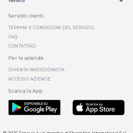
expand_more
Veneto
Servizio clienti
TERMINI E CONDIZIONI DEL SERVIZIO
FAQ
CONTATTACI
Per le aziende
DIVENTA INSERZIONISTA
ACCESSO AZIENDE
Scarica la App