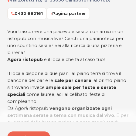
0432 662161
Pagina partner
Vuoi trascorrere una piacevole serata con amici in un
ristopub con musica live? Cerchi una paninoteca per
uno spuntino serale? Sei alla ricerca di una pizzeria e
birreria?
Agorà ristopub
è il locale che fa al caso tuo!
Il locale dispone di due piani: al piano terra si trova il
bancone del bar e le
sale per cenare
, al primo piano
si trovano invece
ampie sale per feste e serate
speciali
come lauree, adii al celibato, feste di
compleanno.
Da Agorà ristopub
vengono organizzate ogni
settimana serate a tema con musica dal vivo
. E per
gli amanti della buona cucina un ricco menù saprà
soddisfare tutti i tipi di palato, con
specialità di carne