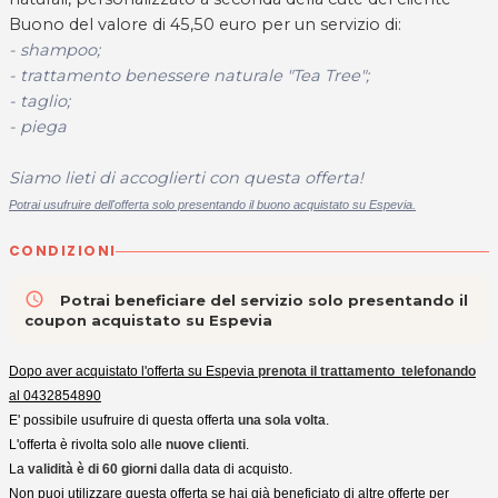
Buono del valore di 45,50 euro per un servizio di:
- shampoo;
- trattamento benessere naturale "Tea Tree";
- taglio;
- piega
Siamo lieti di accoglierti con questa offerta!
Potrai usufruire dell'offerta solo presentando il buono acquistato su Espevia.
CONDIZIONI
access_time
Potrai beneficiare del servizio solo presentando il
coupon acquistato su Espevia
Dopo aver acquistato l'offerta su Espevia
prenota il trattamento
telefonando
al 0432854890
E' possibile usufruire di questa offerta
una sola volta
.
L'offerta è rivolta solo alle
nuove clienti
.
La
validità è di 60 giorni
dalla data di acquisto.
Non puoi utilizzare questa offerta se hai già beneficiato di altre offerte per