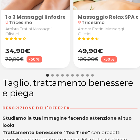
eria Pozzebon di Tavagnacco
 2 zone a scelta tra addome, glutei, cosce, retro co
ofessionale eseguito da una make-up artist alla Prof
1 o 3 Massaggi linfodrenante addome/gambe in ambi
Massaggio Relax SPA al
Tricesimo
Tricesimo
location_on
location_on
Ambra Fratini Massaggi
Ambra Fratini Massaggi
Olistici
Olistici
star
star
star
star
star_half
star
star
star
star
star_half
34,90€
49,90€
70,00€
100,00€
-50%
-50%
Taglio, trattamento benessere
e piega
DESCRIZIONE DELL'OFFERTA
Studiamo la tua immagine facendo attenzione al tuo
look!
Trattamento benessere "Tea Tree"
con prodotti
naturali, personalizzato a seconda della cute del cliente