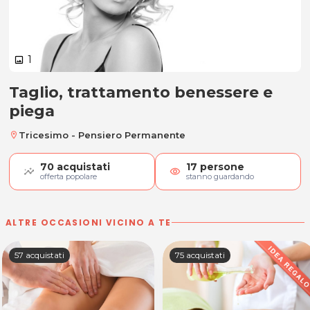
1
image
Taglio, trattamento benessere e
Taglio, trattamento benessere e 
piega
Tricesimo - Pensiero Permanente
location_on
70
acquistati
17
persone
visibility
offerta popolare
stanno guardando
ALTRE OCCASIONI VICINO A TE
57 acquistati
75 acquistati