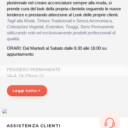
pluriennale nel creare acconciature sempre alla moda, si
prende cura del look della propria clientela seguendo le nuove
tendenze e prestando attenzione al Look delle proprie clienti.
Tagli alla Moda, Tinture Tradizionali e Senza Ammoniaca,
Colorazioni Vegetali, Extention, Tiraggi, Semi Permanente
utilizzando solo ed esclusivamente prodotti professionali di
qualità.
ORARI: Dal Martedì al Sabato dalle 8.30 alle 18.00 su
appuntamento
PENSIERO PERMANENTE
Via A. De Pilosio,13
33019 Tricesimo (UD)
Tel.0432854890
Leggi tutto
add
P.IVA02455000303
Per ulteriori informazioni sull'offerta o sulle modalità di
acquisto scrivi a
posta@espevia.it
ASSISTENZA CLIENTI