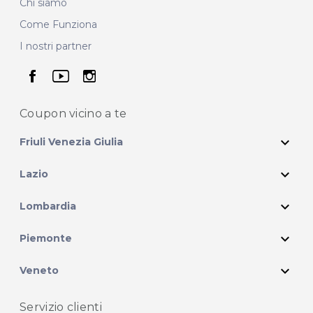
Chi siamo
Come Funziona
I nostri partner
seguici su facebook
seguici su youtube
seguici su instagram
Coupon vicino
a te
expand_more
Friuli Venezia Giulia
expand_more
Lazio
expand_more
Lombardia
expand_more
Piemonte
expand_more
Veneto
Servizio clienti