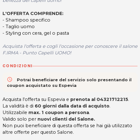
bellezza dei capelli uomo!
L'OFFERTA COMPRENDE:
- Shampoo specifico
- Taglio uomo
- Styling con cera, gel o pasta
Acquista l'offerta e cogli l'occasione per conoscere il salone
F.IRMA - Punto Capelli UOMO!
CONDIZIONI
access_time
Potrai beneficiare del servizio solo presentando il
coupon acquistato su Espevia
Acquista l'offerta su Espevia e
prenota al 04321712215
.
La validità è di
60 giorni dalla data di acquisto
.
Utilizzabile
max. 1 coupon a persona
.
Valido solo per
nuovi clienti del Salone.
Non puoi beneficiare di questa offerta se hai già utilizzato
altre offerte per questo Salone.