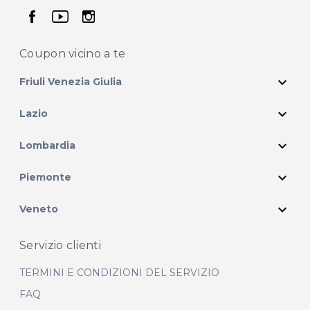
seguici su facebook
seguici su youtube
seguici su instagram
Coupon vicino
a te
expand_more
Friuli Venezia Giulia
expand_more
Lazio
expand_more
Lombardia
expand_more
Piemonte
expand_more
Veneto
Servizio clienti
TERMINI E CONDIZIONI DEL SERVIZIO
FAQ