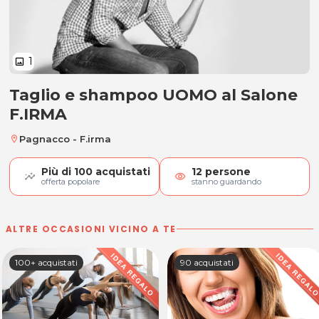
1
image
Taglio e shampoo UOMO al Salone
Taglio e shampoo UOMO
F.IRMA
Pagnacco - F.irma
location_on
Più di
100
acquistati
12
persone
visibility
offerta popolare
stanno guardando
ALTRE OCCASIONI VICINO A TE
100+ acquistati
90 acquistati