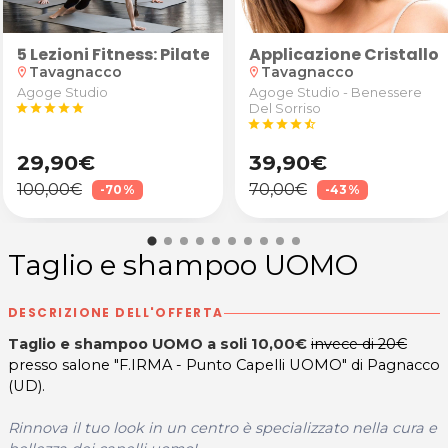
o
 Training o GAG
5 Lezioni Fitness: Pilates, Calisthenics o GAG
Applicazione Cristallo
Tavagnacco
Tavagnacco
location_on
location_on
Agoge Studio
Agoge Studio - Benessere
star
star
star
star
star
Del Sorriso
star
star
star
star
star_half
29,90€
39,90€
100,00€
70,00€
-70%
-43%
Taglio e shampoo UOMO
DESCRIZIONE DELL'OFFERTA
Taglio e shampoo UOMO a soli 10,00€
invece di 20€
presso salone "F.IRMA - Punto Capelli UOMO" di Pagnacco
(UD).
Rinnova il tuo look in un centro è specializzato nella cura e