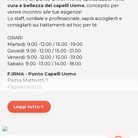
cura e bellezza dei capelli Uomo
, concepito per
venire incontro alle tue esigenze!
Lo staff, cordiale e professionale, saprà accoglierti e
consigliarti sui trattamenti ad hoc per te.
ORARI
Martedì: 9.00 -12.00 / 15.00 -19.00
Giovedì: 9.00 -12.00 / 15.00 -21.00
Venerdì: 9.00 -12.00 / 15.00 -19.00
Sabato: 9.00 -13.00 / 14.00 -18.00
F.IRMA - Punto Capelli Uomo
Piazza Matteotti, 1
Pagnacco (UD)
P.IVA 02794910303
Tel. 04321712215
Leggi tutto
add
Per ulteriori informazioni sull'offerta o sulle modalità di
acquisto scrivi a
posta@espevia.it
.