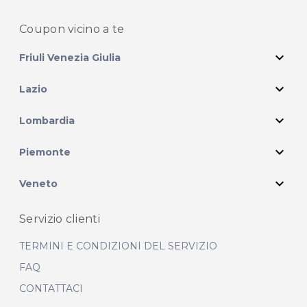
Coupon vicino
a te
expand_more
Friuli Venezia Giulia
expand_more
Lazio
expand_more
Lombardia
expand_more
Piemonte
expand_more
Veneto
Servizio clienti
TERMINI E CONDIZIONI DEL SERVIZIO
FAQ
CONTATTACI