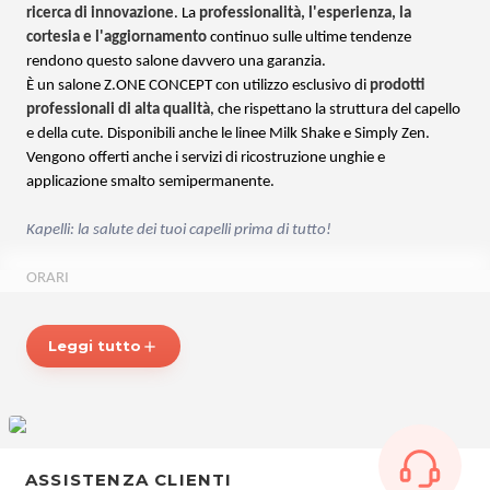
ricerca di innovazione
. La
professionalità, l'esperienza, la
cortesia e l'aggiornamento
continuo sulle ultime tendenze
rendono questo salone davvero una garanzia.
È un salone Z.ONE CONCEPT con utilizzo esclusivo di
prodotti
professionali di alta qualità
, che rispettano la struttura del capello
e della cute. Disponibili anche le linee Milk Shake e Simply Zen.
Vengono offerti anche i servizi di ricostruzione unghie e
applicazione smalto semipermanente.
Kapelli: la salute dei tuoi capelli prima di tutto!
ORARI
Dal lunedì al sabato: 14.30 – 20.00
Martedì orario continuato: 10.00 – 20.00
Leggi tutto
add
KAPELLI
Via Este, 27 (Presso Bingostar)
33100 Udine
Tel. 3482603509
P.IVA 01476020308
ASSISTENZA CLIENTI