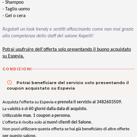
- Shampoo
- Taglio uomo
- Gel o cera
Regalati un look trendy e sentiti affascinante come non mai grazie
alla competenza dello staff del salone Kapelli!
Potrai usufruire dell'offerta solo presentando il buono acquistato
su Espevia.
CONDIZIONI
access_time
Potrai beneficiare del servizio solo presentando il
coupon acquistato su Espevia
Acquista l'offerta su Espevia e
prenota il servizio al 3482603509
.
La validità è di
60 giorni dalla data di acquisto
.
Utilizzabile
max. 1 coupon a persona
.
L'offerta è rivolta solo ai
nuovi clienti del Salone
.
Non puoi utilizzare questa offerta se hai già beneficiato di altre offerte
per questo salone.