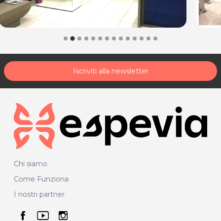
Iscriviti alla newsletter
Chi siamo
Come Funziona
I nostri partner
seguici su facebook
seguici su youtube
seguici su instagram