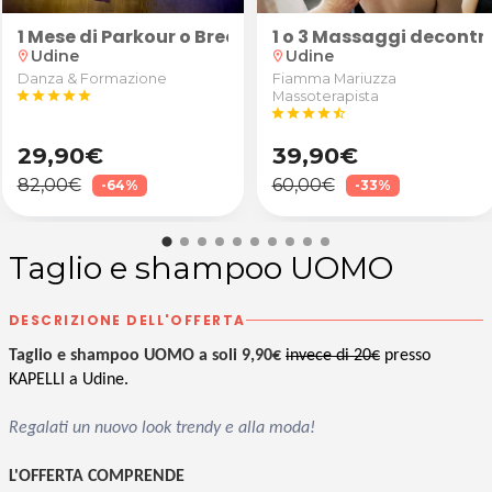
poo da Elite della Bellezza a Udine
"Robusto" (calice di vino Superior, tartine e grissin
1 Mese di Parkour o Breakdance
1 o 3 Massaggi decontra
Udine
Udine
location_on
location_on
Danza & Formazione
Fiamma Mariuzza
star
star
star
star
star
Massoterapista
star
star
star
star
star_half
29,90€
39,90€
82,00€
60,00€
-64%
-33%
Taglio e shampoo UOMO
DESCRIZIONE DELL'OFFERTA
Taglio e shampoo UOMO a soli 9,90€
invece di 20€
presso
KAPELLI a Udine.
Regalati un nuovo look trendy e alla moda!
L'OFFERTA COMPRENDE