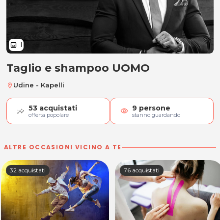
1
image
Taglio e shampoo UOMO
Taglio e shampoo UOMO
Udine - Kapelli
location_on
53
acquistati
9
persone
visibility
offerta popolare
stanno guardando
ALTRE OCCASIONI VICINO A TE
32 acquistati
76 acquistati