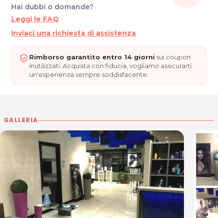
Hai dubbi o domande?
Per ulteriori informazioni sull'offerta o sulle modalità di acquisto
Leggi le FAQ
scrivi a
posta@espevia.it
.
Inviaci una richiesta di assistenza
Rimborso garantito entro 14 giorni
sui coupon
inutilizzati. Acquista con fiducia, vogliamo assicurarti
un'esperienza sempre soddisfacente.
GALLERIA