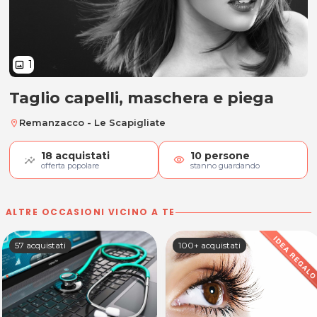
1
image
Taglio capelli, maschera e piega
Taglio capelli, maschera e piega
Remanzacco - Le Scapigliate
location_on
18
acquistati
10
persone
visibility
offerta popolare
stanno guardando
ALTRE OCCASIONI VICINO A TE
57 acquistati
100+ acquistati