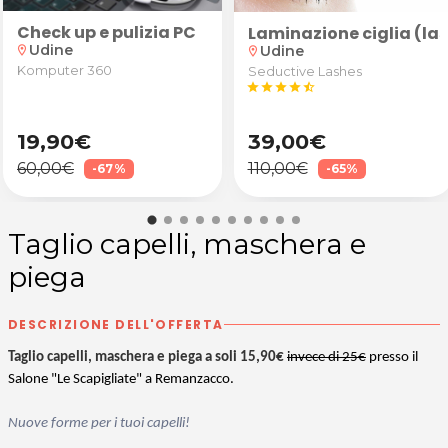
Check up e pulizia PC
rta
 star! Laminazione ciglia e/o sopracciglia da Deep 
Laminazione ciglia (lash
Udine
Udine
location_on
location_on
Komputer 360
Seductive Lashes
star
star
star
star
star_half
19,90€
39,00€
60,00€
110,00€
-67%
-65%
Taglio capelli, maschera e
piega
DESCRIZIONE DELL'OFFERTA
Taglio capelli, maschera e piega a soli 15,90€
invece di 25€
presso il
Salone "Le Scapigliate" a Remanzacco.
Nuove forme per i tuoi capelli!