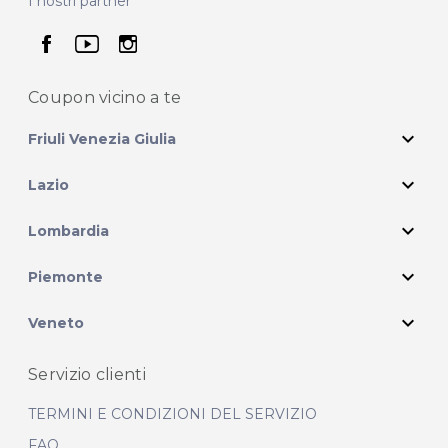
I nostri partner
seguici su facebook
seguici su youtube
seguici su instagram
Coupon vicino
a te
expand_more
Friuli Venezia Giulia
expand_more
Lazio
expand_more
Lombardia
expand_more
Piemonte
expand_more
Veneto
Servizio clienti
TERMINI E CONDIZIONI DEL SERVIZIO
FAQ