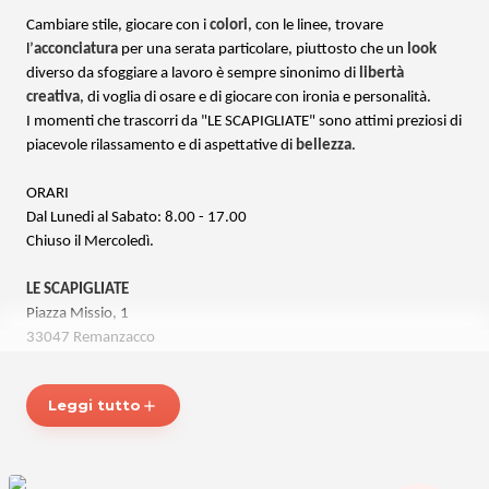
Cambiare stile, giocare con i
colori
, con le linee, trovare
l’
acconciatura
per una serata particolare, piuttosto che un
look
diverso da sfoggiare a lavoro è sempre sinonimo di
libertà
creativa
, di voglia di osare e di giocare con ironia e personalità.
I momenti che trascorri da "LE SCAPIGLIATE" sono attimi preziosi di
piacevole rilassamento e di aspettative di
bellezza
.
ORARI
Dal Lunedi al Sabato: 8.00 - 17.00
Chiuso il Mercoledì.
LE SCAPIGLIATE
Piazza Missio, 1
33047 Remanzacco
P.IVA 02691020305
Cel. 3427727332
Leggi tutto
add
Per ulteriori informazioni sull'offerta o sulle modalità di acquisto
posta@espevia.it
scrivi a
.