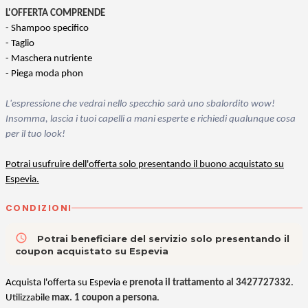
L'OFFERTA COMPRENDE
- Shampoo specifico
- Taglio
- Maschera nutriente
- Piega moda phon
L'espressione che vedrai nello specchio sarà uno sbalordito wow!
Insomma, lascia i tuoi capelli a mani esperte e richiedi qualunque cosa
per il tuo look!
Potrai usufruire dell'offerta solo presentando il buono acquistato su
Espevia.
CONDIZIONI
access_time
Potrai beneficiare del servizio solo presentando il
coupon acquistato su Espevia
A
cquista l'offerta su Espevia e
prenota il trattamento al 3427727332
.
Utilizzabile
max. 1 coupon a persona
.