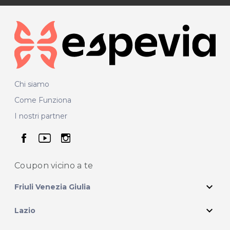
Chi siamo
Come Funziona
I nostri partner
seguici su facebook
seguici su youtube
seguici su instagram
Coupon vicino
a te
expand_more
Friuli Venezia Giulia
expand_more
Lazio