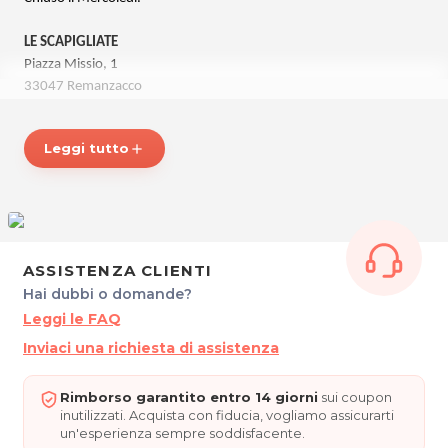
LE SCAPIGLIATE
Piazza Missio, 1
33047 Remanzacco
P.IVA 02691020305
Cel. 3427727332
Leggi tutto
add
Per ulteriori informazioni sull'offerta o sulle modalità di acquisto
posta@espevia.it
scrivi a
.
ASSISTENZA CLIENTI
Hai dubbi o domande?
Leggi le FAQ
Inviaci una richiesta di assistenza
Rimborso garantito entro 14 giorni
sui coupon
inutilizzati. Acquista con fiducia, vogliamo assicurarti
un'esperienza sempre soddisfacente.