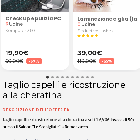
Check up e pulizia PC
Alla Ricerca dell'Equilibrio" a Udine
rta
 star! Laminazione ciglia e/o sopracciglia da Deep 
Laminazione ciglia (lash
Udine
Udine
location_on
location_on
Komputer 360
Seductive Lashes
star
star
star
star
star_half
19,90€
39,00€
60,00€
110,00€
-67%
-65%
Taglio capelli e ricostruzione
alla cheratina
DESCRIZIONE DELL'OFFERTA
Taglio capelli e ricostruzione alla cheratina a soli 19,90€
invece di 50€
presso il Salone "Le Scapigliate" a Remanzacco.