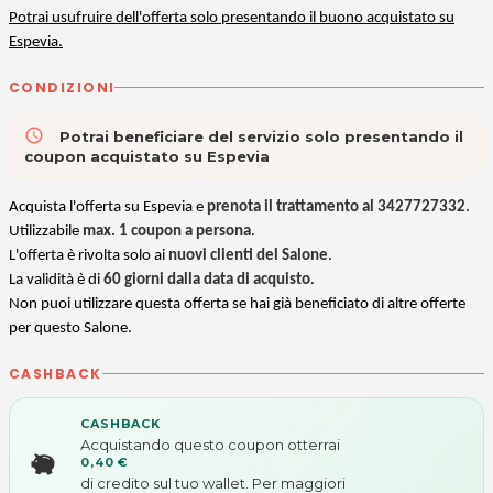
Potrai usufruire dell'offerta solo presentando il buono acquistato su
Espevia.
CONDIZIONI
access_time
Potrai beneficiare del servizio solo presentando il
coupon acquistato su Espevia
A
cquista l'offerta su Espevia e
prenota il trattamento al 3427727332
.
Utilizzabile
max. 1 coupon a persona
.
L'offerta è rivolta solo ai
nuovi clienti del Salone
.
La validità è di
60 giorni dalla data di acquisto
.
Non puoi utilizzare questa offerta se hai già beneficiato di altre offerte
per questo Salone.
CASHBACK
CASHBACK
Acquistando questo coupon otterrai
0,40 €
di credito sul tuo wallet. Per maggiori