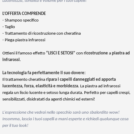
Lucentezza, tonalità e volume per i tuoi capelli!
L'OFFERTA COMPRENDE
- Shampoo specifico
- Taglio
- Trattamento di ricostruzione con cheratina
- Piega piastra infrarossi
Ottieni il famoso effetto
“LISCI E SETOSI"
con
ricostruzione
a
piastra ad
infrarossi
.
La tecnologia fa perfettamente il suo dovere:
Il trattamento cheratina
ripara i capelli danneggiati ed apporta
lucentezza, forza, elasticità e morbidezza
. La piastra ad infrarossi
regala un liscio lucente e setoso lunga durata. Perfetto per capelli crespi,
sensibilizzati, disidratati da agenti chimici ed esterni!
L'espressione che vedrai nello specchio sarà uno sbalordito wow!
Insomma, lascia i tuoi capelli a mani esperte e richiedi qualunque cosa
per il tuo look!