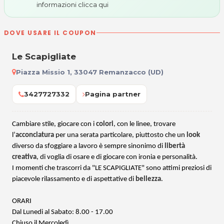
informazioni
clicca qui
DOVE USARE IL COUPON
Le Scapigliate
Piazza Missio 1, 33047 Remanzacco (UD)
3427727332
Pagina partner
Cambiare stile, giocare con i
colori
, con le linee, trovare
l’
acconciatura
per una serata particolare, piuttosto che un
look
diverso da sfoggiare a lavoro è sempre sinonimo di
libertà
creativa
, di voglia di osare e di giocare con ironia e personalità.
I momenti che trascorri da "LE SCAPIGLIATE" sono attimi preziosi di
piacevole rilassamento e di aspettative di
bellezza
.
ORARI
Dal Lunedi al Sabato: 8.00 - 17.00
Chiuso il Mercoledì.