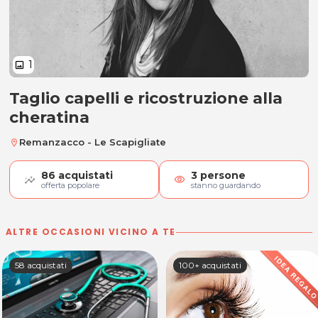
1
image
Taglio capelli e ricostruzione alla
Taglio capelli e ricostruzione alla
cheratina
Remanzacco - Le Scapigliate
location_on
86
acquistati
3
persone
visibility
offerta popolare
stanno guardando
ALTRE OCCASIONI VICINO A TE
58 acquistati
100+ acquistati