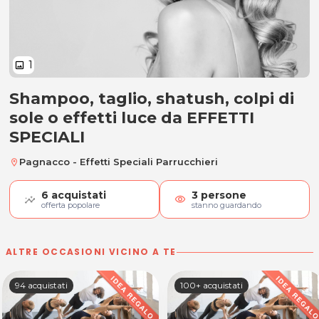
1
image
Shampoo, taglio, shatush, colpi di
Shampoo, taglio, shatush, colpi di 
sole o effetti luce da EFFETTI
SPECIALI
Pagnacco - Effetti Speciali Parrucchieri
location_on
6
acquistati
3
persone
visibility
offerta popolare
stanno guardando
ALTRE OCCASIONI VICINO A TE
94 acquistati
100+ acquistati