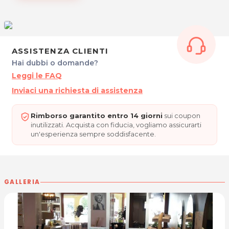
Tel. 043245363
P.IVA 02705040307
Per ulteriori informazioni sull'offerta o sulle modalità di
ASSISTENZA CLIENTI
acquisto scrivi a
posta@espevia.it
.
Hai dubbi o domande?
Leggi le FAQ
Inviaci una richiesta di assistenza
Rimborso garantito entro 14 giorni
sui coupon
inutilizzati. Acquista con fiducia, vogliamo assicurarti
un'esperienza sempre soddisfacente.
GALLERIA