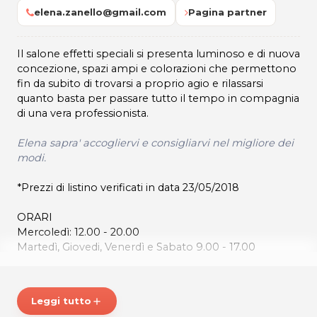
elena.zanello@gmail.com
Pagina partner
Il salone effetti speciali si presenta luminoso e di nuova
concezione, spazi ampi e colorazioni che permettono
fin da subito di trovarsi a proprio agio e rilassarsi
quanto basta per passare tutto il tempo in compagnia
di una vera professionista.
Elena sapra' accogliervi e consigliarvi nel migliore dei
modi.
*Prezzi di listino verificati in data 23/05/2018
ORARI
Mercoledì: 12.00 - 20.00
Martedì, Giovedi, Venerdì e Sabato 9.00 - 17.00
Effetti Speciali
PIAZZA SAN VALENTINO, 2
Leggi tutto
add
33010 Pagnacco (UD)