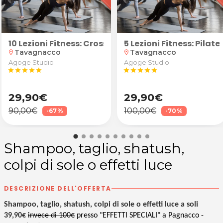
 energetica + stima immobile
10 Lezioni Fitness: Cross Training o GAG
5 Lezioni Fitness: Pilat
Tavagnacco
Tavagnacco
location_on
location_on
Agoge Studio
Agoge Studio
star
star
star
star
star
star
star
star
star
star
29,90€
29,90€
90,00€
100,00€
-67%
-70%
Shampoo, taglio, shatush,
colpi di sole o effetti luce
DESCRIZIONE DELL'OFFERTA
Shampoo, taglio, shatush, colpi di sole o effetti luce a soli
39,90€
invece di 100€
presso "EFFETTI SPECIALI" a Pagnacco -