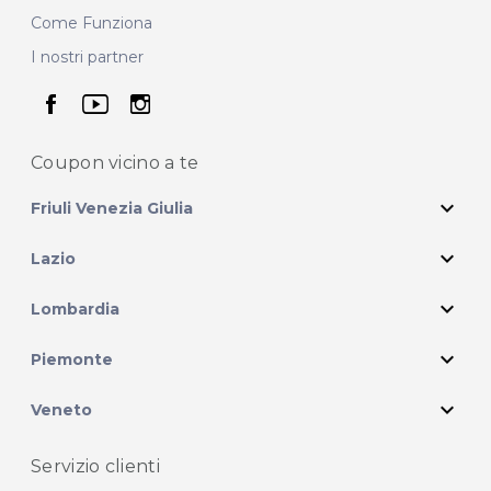
Come Funziona
I nostri partner
seguici su facebook
seguici su youtube
seguici su instagram
Coupon vicino
a te
expand_more
Friuli Venezia Giulia
expand_more
Lazio
expand_more
Lombardia
expand_more
Piemonte
expand_more
Veneto
Servizio clienti