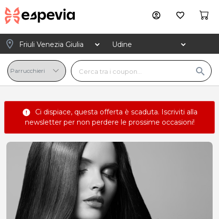
account_circle
favorite_border
location_on
search
Ci dispiace, questa offerta è scaduta.
Iscriviti alla
error
newsletter
per non perdere le prossime occasioni!