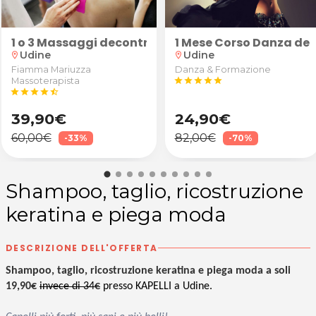
poo da Elite della Bellezza a Udine
kdance
1 o 3 Massaggi decontratturanti/sportivi schiena, 
1 Mese Corso Danza del
Udine
Udine
location_on
location_on
Fiamma Mariuzza
Danza & Formazione
Massoterapista
star
star
star
star
star
star
star
star
star
star_half
39,90€
24,90€
60,00€
82,00€
-33%
-70%
Shampoo, taglio, ricostruzione
keratina e piega moda
DESCRIZIONE DELL'OFFERTA
Shampoo, taglio, ricostruzione keratina e piega moda a soli
19,90€
invece di 34€
presso KAPELLI a Udine.