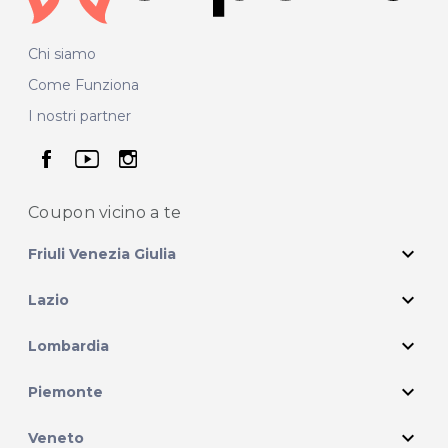
Chi siamo
Come Funziona
I nostri partner
seguici su facebook
seguici su youtube
seguici su instagram
Coupon vicino
a te
expand_more
Friuli Venezia Giulia
expand_more
Lazio
expand_more
Lombardia
expand_more
Piemonte
expand_more
Veneto