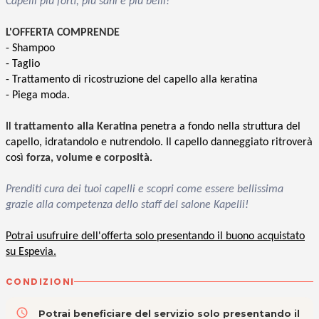
Capelli più forti, più sani e più belli!
L'OFFERTA COMPRENDE
- Shampoo
- Taglio
- Trattamento di ricostruzione del capello alla keratina
-
Piega moda.
Il
trattamento alla Keratina
penetra a fondo nella struttura del
capello,
idratandolo e
nutrendolo. Il capello danneggiato ritroverà
così
forza, volume e corposità
.
Prenditi cura dei tuoi capelli e scopri come essere bellissima
grazie alla competenza dello staff del salone Kapelli!
Potrai usufruire dell'offerta solo presentando il buono acquistato
su Espevia.
CONDIZIONI
access_time
Potrai beneficiare del servizio solo presentando il