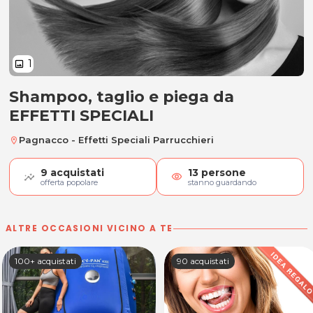
1
image
Shampoo, taglio e piega da
Shampoo, taglio e piega
EFFETTI SPECIALI
Pagnacco - Effetti Speciali Parrucchieri
location_on
9
acquistati
13
persone
visibility
offerta popolare
stanno guardando
ALTRE OCCASIONI VICINO A TE
100+ acquistati
90 acquistati