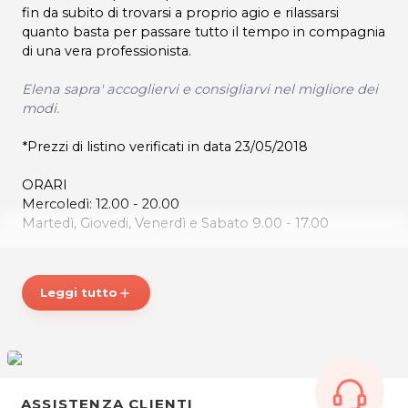
fin da subito di trovarsi a proprio agio e rilassarsi
quanto basta per passare tutto il tempo in compagnia
di una vera professionista.
Elena sapra' accogliervi e consigliarvi nel migliore dei
modi.
*Prezzi di listino verificati in data 23/05/2018
ORARI
Mercoledì: 12.00 - 20.00
Martedì, Giovedi, Venerdì e Sabato 9.00 - 17.00
Effetti Speciali
PIAZZA SAN VALENTINO, 2
Leggi tutto
add
33010 Pagnacco (UD)
Tel. 043245363
P.IVA 02705040307
Per ulteriori informazioni sull'offerta o sulle modalità di
ASSISTENZA CLIENTI
acquisto scrivi a
posta@espevia.it
.