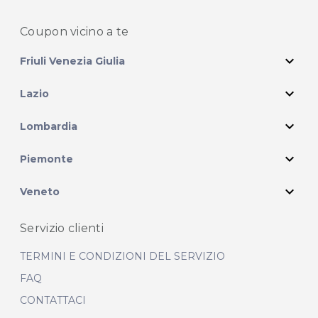
Coupon vicino
a te
expand_more
Friuli Venezia Giulia
expand_more
Lazio
expand_more
Lombardia
expand_more
Piemonte
expand_more
Veneto
Servizio clienti
TERMINI E CONDIZIONI DEL SERVIZIO
FAQ
CONTATTACI