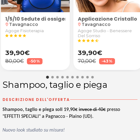
amento BlancOne®
1/5/10 Sedute di ossigenoterapia in camera iperba
Applicazione Cristallo
Tavagnacco
Tavagnacco
location_on
location_on
Agoge Fisioterapia
Agoge Studio - Benessere
star
star
star
star
star
Del Sorriso
star
star
star
star
star_half
39,90€
39,90€
80,00€
70,00€
-50%
-43%
Shampoo, taglio e piega
DESCRIZIONE DELL'OFFERTA
Shampoo, taglio e piega soli 19,90€
invece di 40€
presso
"EFFETTI SPECIALI" a Pagnacco - Plaino (UD).
Nuovo look studiato su misura!