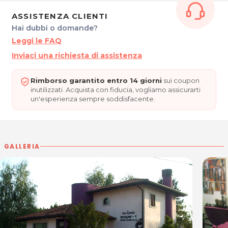
Gio: 13.00 – 20.00
Ven – Sab: 8.30 -18.00
ASSISTENZA CLIENTI
Hai dubbi o domande?
Leggi le FAQ
RIVA MARINELLA
Via Cavour, 38
Inviaci una richiesta di assistenza
Blessano di Basiliano (UD)
Tel.0432 849546
Rimborso garantito entro 14 giorni
sui coupon
P.IVA 00567650304
inutilizzati. Acquista con fiducia, vogliamo assicurarti
un'esperienza sempre soddisfacente.
Per ulteriori informazioni sull'offerta o sulle
modalità di acquisto scrivi a
posta@espevia.it
GALLERIA