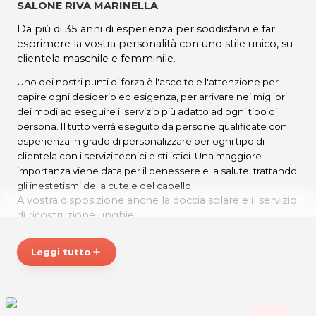
SALONE RIVA MARINELLA
Da più di 35 anni di esperienza per soddisfarvi e far
esprimere la vostra personalità con uno stile unico, su
clientela maschile e femminile.
Uno dei nostri punti di forza è l'ascolto e l'attenzione per
capire ogni desiderio ed esigenza, per arrivare nei migliori
dei modi ad eseguire il servizio più adatto ad ogni tipo di
persona. Il tutto verrà eseguito da persone qualificate con
esperienza in grado di personalizzare per ogni tipo di
clientela con i servizi tecnici e stilistici. Una maggiore
importanza viene data per il benessere e la salute, trattando
gli inestetismi della cute e del capello
A vostra disposizione anche la doccia solare e il servizio
di ricostruzione unghie.
Per l'appuntamento più importante della Vostra vita
Leggi tutto
add
servizio "total-look" per sposa e sposo, anche a
domicilio.
Mar – Mer 8.30 – 12.00
15.00 – 19.00