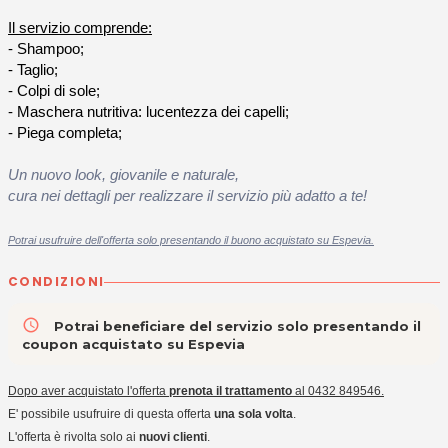
Il servizio comprende:
- Shampoo;
- Taglio;
- Colpi di sole;
- Maschera nutritiva: lucentezza dei capelli;
- Piega completa;
Un nuovo look, giovanile e naturale,
cura nei dettagli per realizzare il servizio più adatto a te!
Potrai usufruire dell'offerta solo presentando il buono acquistato su Espevia.
CONDIZIONI
access_time
Potrai beneficiare del servizio solo presentando il
coupon acquistato su Espevia
Dopo aver acquistato l'offerta
prenota il trattamento
al 0432 849546.
E' possibile usufruire di questa offerta
una sola volta
.
L'offerta è rivolta solo ai
nuovi clienti
.