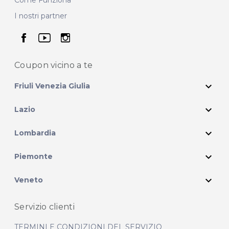
I nostri partner
seguici su facebook
seguici su youtube
seguici su instagram
Coupon vicino
a te
expand_more
Friuli Venezia Giulia
expand_more
Lazio
expand_more
Lombardia
expand_more
Piemonte
expand_more
Veneto
Servizio clienti
TERMINI E CONDIZIONI DEL SERVIZIO