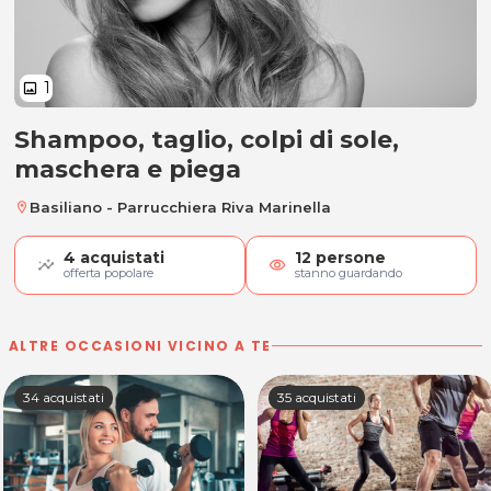
1
image
Shampoo, taglio, colpi di sole,
Shampoo, taglio, colpi di sole, m
maschera e piega
Basiliano - Parrucchiera Riva Marinella
location_on
4
acquistati
12
persone
visibility
offerta popolare
stanno guardando
ALTRE OCCASIONI VICINO A TE
34 acquistati
35 acquistati