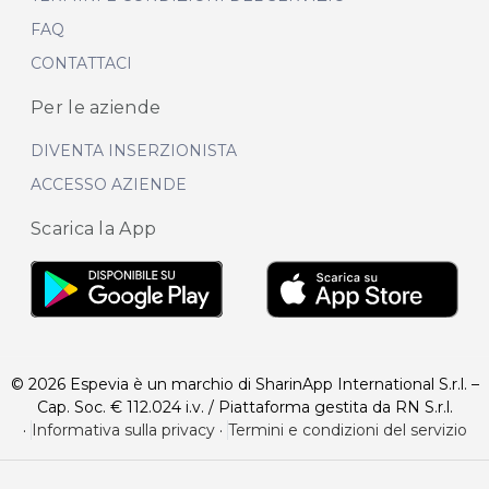
FAQ
CONTATTACI
Per le aziende
DIVENTA INSERZIONISTA
ACCESSO AZIENDE
Scarica la App
© 2026 Espevia è un marchio di SharinApp International S.r.l. –
Cap. Soc. € 112.024 i.v. / Piattaforma gestita da RN S.r.l.
·
Informativa sulla privacy
·
Termini e condizioni del servizio