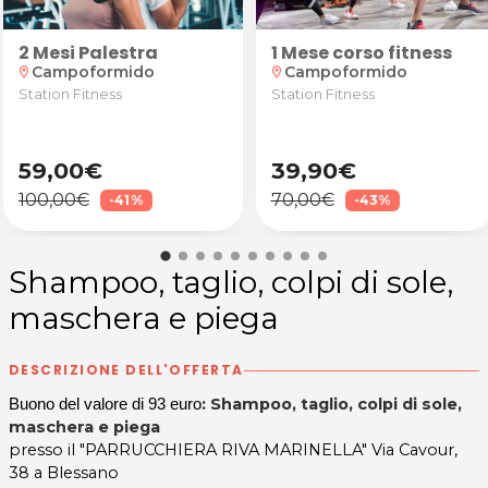
2 Mesi Palestra
1 Mese corso fitness
rco giochi con animatrici per 1 bimbo + merenda da I
Campoformido
Campoformido
location_on
location_on
Station Fitness
Station Fitness
59,00€
39,90€
100,00€
70,00€
-41%
-43%
Shampoo, taglio, colpi di sole,
maschera e piega
DESCRIZIONE DELL'OFFERTA
: Shampoo, taglio, colpi di sole,
Buono del valore di 93 euro
maschera e piega
presso il "PARRUCCHIERA RIVA MARINELLA" Via Cavour,
38 a Blessano