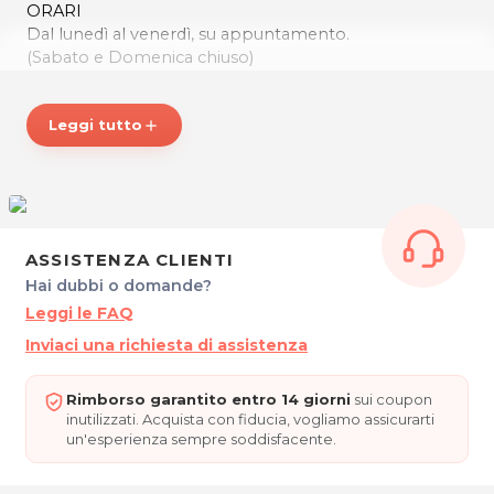
ORARI
Dal lunedì al venerdì, su appuntamento.
(Sabato e Domenica chiuso)
Michela - Massaggiatrice professionale
Via A. Bortolotti, 60
Leggi tutto
add
33034 Fagagna
Tel. 3505168159
P.IVA 02941910305
Per ulteriori informazioni sull'offerta o sulle modalità di
acquisto scrivi a
posta@espevia.it
.
ASSISTENZA CLIENTI
Hai dubbi o domande?
Leggi le FAQ
Inviaci una richiesta di assistenza
Rimborso garantito entro 14 giorni
sui coupon
inutilizzati. Acquista con fiducia, vogliamo assicurarti
un'esperienza sempre soddisfacente.