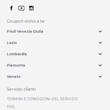
seguici su facebook
seguici su youtube
seguici su instagram
Coupon vicino
a te
expand_more
Friuli Venezia Giulia
expand_more
Lazio
expand_more
Lombardia
expand_more
Piemonte
expand_more
Veneto
Servizio clienti
TERMINI E CONDIZIONI DEL SERVIZIO
FAQ