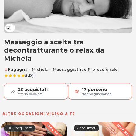
1
image
Massaggio a scelta tra
Trattamento decontratturante o 
decontratturante o relax da
Michela
|
Fagagna - Michela - Massaggiatrice Professionale
location_on
5.0
(1)
star
star
star
star
star
33
acquistati
17
persone
visibility
offerta popolare
stanno guardando
ALTRE OCCASIONI VICINO A TE
100+ acquistati
2 acquistati