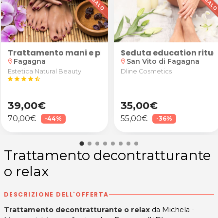
Training o GAG
Trattamento mani e piedi "Luxury"
Seduta education ritual
Fagagna
San Vito di Fagagna
location_on
location_on
Estetica Natural Beauty
Dline Cosmetics
star
star
star
star
star_half
39,00€
35,00€
70,00€
55,00€
-44%
-36%
Trattamento decontratturante
o relax
DESCRIZIONE DELL'OFFERTA
Trattamento decontratturante o relax
da Michela -