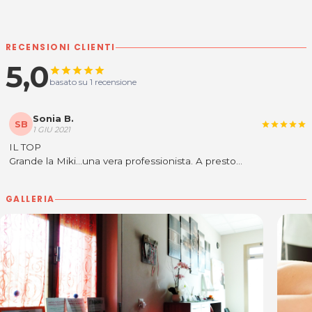
RECENSIONI CLIENTI
5,0
star
star
star
star
star
basato su 1 recensione
Sonia B.
SB
star
star
star
star
star
1 GIU 2021
IL TOP
Grande la Miki...una vera professionista. A presto...
GALLERIA