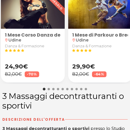
finitiva laser diodo zona a scelta allo Studio Aralea 
1 Mese Corso Danza del Ventre
1 Mese di Parkour o Br
Udine
Udine
location_on
location_on
Danza & Formazione
Danza & Formazione
star
star
star
star
star
star
star
star
star
star
24,90€
29,90€
82,00€
82,00€
-70%
-64%
3 Massaggi decontratturanti o
sportivi
DESCRIZIONE DELL'OFFERTA
3 Massaggi decontratturanti o sportivi
presso lo Studio