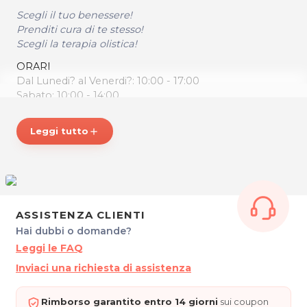
Scegli il tuo benessere!
Prenditi cura di te stesso!
Scegli la terapia olistica!
ORARI
Dal Lunedi? al Venerdi?: 10:00 - 17:00
Sabato: 10:00 - 14:00
Su appuntamento
Leggi tutto
add
SHIATSU MASSAGE UDINE
Vicolo Sillio, 6/4
33100 Udine
Cel. 349 0947757
P.IVA 03000450308
Per ulteriori informazioni sull'offerta o sulle
ASSISTENZA CLIENTI
modalità di acquisto scrivi a
posta@espevia.it
Hai dubbi o domande?
Leggi le FAQ
Inviaci una richiesta di assistenza
Rimborso garantito entro 14 giorni
sui coupon