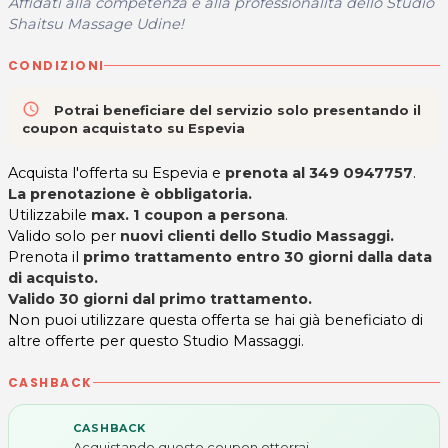
Affidati alla competenza e alla professionalità dello Studio
Shaitsu Massage Udine!
CONDIZIONI
access_time
Potrai beneficiare del servizio solo presentando il
coupon acquistato su Espevia
Acquista l'offerta su Espevia e
prenota al 349 0947757
.
La prenotazione è obbligatoria.
Utilizzabile
max. 1 coupon a persona
.
Valido solo per
nuovi clienti dello Studio Massaggi.
Prenota il
primo trattamento entro 30 giorni dalla data
di acquisto.
Valido 30 giorni dal primo trattamento.
Non puoi utilizzare questa offerta se hai già beneficiato di
altre offerte per questo Studio Massaggi.
CASHBACK
CASHBACK
Acquistando questo coupon otterrai