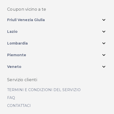
Coupon vicino
a te
expand_more
Friuli Venezia Giulia
expand_more
Lazio
expand_more
Lombardia
expand_more
Piemonte
expand_more
Veneto
Servizio clienti
TERMINI E CONDIZIONI DEL SERVIZIO
FAQ
CONTATTACI