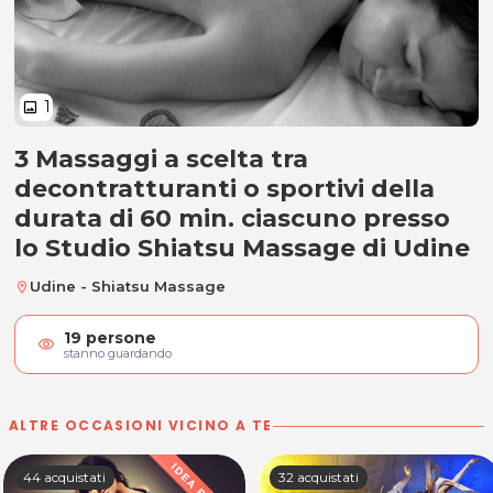
1
image
3 Massaggi a scelta tra
3 Massaggi decontratturanti o spo
decontratturanti o sportivi della
durata di 60 min. ciascuno presso
lo Studio Shiatsu Massage di Udine
Udine - Shiatsu Massage
location_on
19
persone
visibility
stanno guardando
ALTRE OCCASIONI VICINO A TE
44 acquistati
32 acquistati