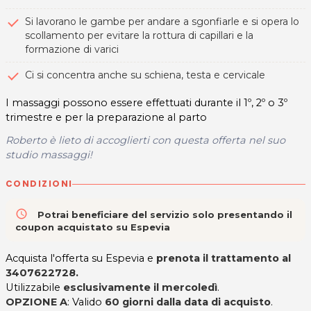
Si lavorano le gambe per andare a sgonfiarle e si opera lo
scollamento per evitare la rottura di capillari e la
formazione di varici
Ci si concentra anche su schiena, testa e cervicale
I massaggi possono essere effettuati durante il 1º, 2º o 3º
trimestre e per la preparazione al parto
Roberto è lieto di accoglierti con questa offerta nel suo
studio massaggi!
CONDIZIONI
access_time
Potrai beneficiare del servizio solo presentando il
coupon acquistato su Espevia
Acquista l'offerta su Espevia e
prenota il trattamento al
3407622728.
Utilizzabile
esclusivamente il mercoledì
.
OPZIONE A
: Valido
60 giorni dalla data di acquisto
.