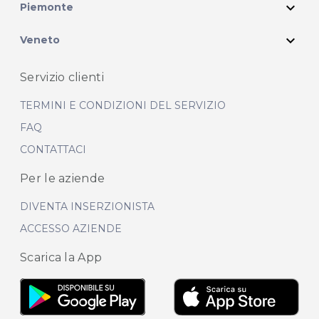
expand_more
Piemonte
expand_more
Veneto
Servizio clienti
TERMINI E CONDIZIONI DEL SERVIZIO
FAQ
CONTATTACI
Per le aziende
DIVENTA INSERZIONISTA
ACCESSO AZIENDE
Scarica la App