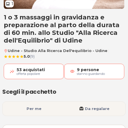
1
image
1 o 3 massaggi in gravidanza e
A) 1 Massaggio in gravidanza e p
preparazione al parto della durata
di 60 min. allo Studio "Alla Ricerca
dell'Equilibrio" di Udine
|
Udine - Studio Alla Ricerca Dell'equilibrio - Udine
location_on
5.0
(9)
star
star
star
star
star
53
acquistati
9
persone
visibility
offerta popolare
stanno guardando
Scegli il pacchetto
Per me
card_giftcard
Da regalare