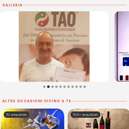
GALLERIA
Per ulteriori informazioni sull'offerta o sulle modalità di
acquisto scrivi a
posta@espevia.it
ALTRE OCCASIONI VICINO A TE
32 acquistati
100+ acquistati