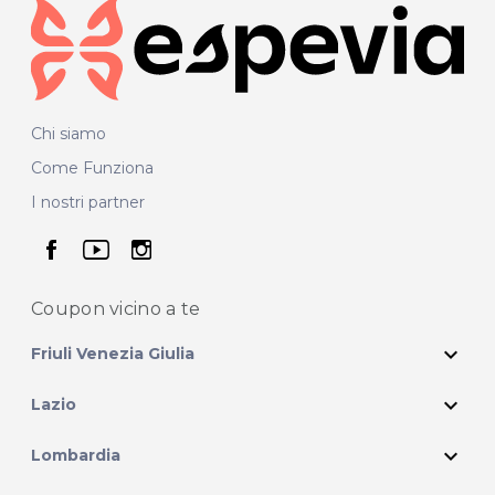
Chi siamo
Come Funziona
I nostri partner
seguici su facebook
seguici su youtube
seguici su instagram
Coupon vicino
a te
expand_more
Friuli Venezia Giulia
expand_more
Lazio
expand_more
Lombardia