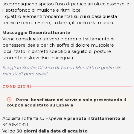
accompagnano spesso l'uso di particolari oli ed essenze, e
il sottofondo di musiche e ritmi locali.
I quattro elementi fondamentali su cui si basa questa
tecnica sono il respiro, la danza, il tocco e la musica.
Massaggio Decontratturante
Viene considerato un vero e proprio trattamento di
benessere ideale per chi soffre di dolore muscolare
localizzato in distretti specifici a seguito di posture
scorrette e sforzi fisici inadeguati.
Scegli lo Studio Olistico di Teresa Menditto
e goditi 45
minuti di puro relax!
CONDIZIONI
access_time
Potrai beneficiare del servizio solo presentando il
coupon acquistato su Espevia
Acquista l'offerta su Espevia e
prenota il trattamento al
3470540321
.
Valido
30 giorni dalla data di acquisto
.