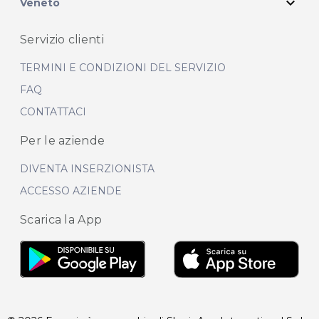
expand_more
Veneto
Servizio clienti
TERMINI E CONDIZIONI DEL SERVIZIO
FAQ
CONTATTACI
Per le aziende
DIVENTA INSERZIONISTA
ACCESSO AZIENDE
Scarica la App