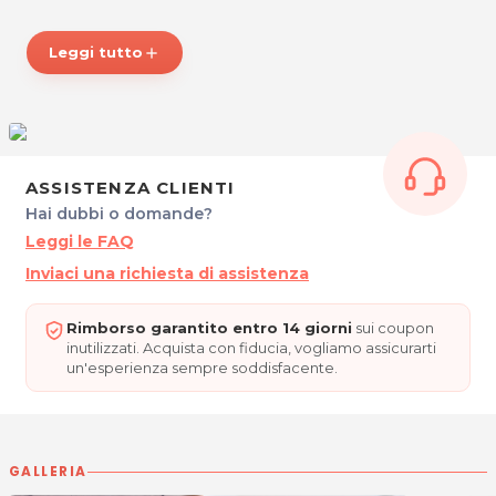
Tel. 3470540321
P.IVA 02960340301
Leggi tutto
add
Per ulteriori informazioni sull'offerta o sulle modalità di
acquisto scrivi a
posta@espevia.it
.
ASSISTENZA CLIENTI
Hai dubbi o domande?
Leggi le FAQ
Inviaci una richiesta di assistenza
Rimborso garantito entro 14 giorni
sui coupon
inutilizzati. Acquista con fiducia, vogliamo assicurarti
un'esperienza sempre soddisfacente.
GALLERIA