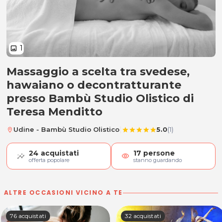
1
image
Massaggio a scelta tra svedese,
Massaggio svedese, hawaiano o 
hawaiano o decontratturante
presso Bambù Studio Olistico di
Teresa Menditto
|
Udine - Bambù Studio Olistico
5.0
(1)
location_on
star
star
star
star
star
24
acquistati
17
persone
visibility
offerta popolare
stanno guardando
ALTRE OCCASIONI VICINO A TE
76 acquistati
32 acquistati