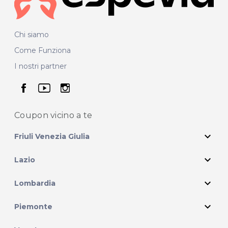
Chi siamo
Come Funziona
I nostri partner
seguici su facebook
seguici su youtube
seguici su instagram
Coupon vicino
a te
expand_more
Friuli Venezia Giulia
expand_more
Lazio
expand_more
Lombardia
expand_more
Piemonte