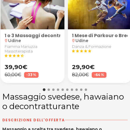
iner
 Trainer 60'
1 o 3 Massaggi decontratturanti/sportivi schiena, 
1 Mese di Parkour o Br
Udine
Udine
location_on
location_on
Fiamma Mariuzza
Danza & Formazione
Massoterapista
star
star
star
star
star
star
star
star
star
star_half
39,90€
29,90€
60,00€
82,00€
-33%
-64%
Massaggio svedese, hawaiano
o decontratturante
DESCRIZIONE DELL'OFFERTA
Massaggio a scelta tra svedese, hawaiano o