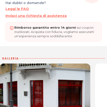
Hai dubbi o domande?
33058 San Giorgio di Nogaro (UD)
Leggi le FAQ
P.IVA 02657110306
Tel.: 329.8980722
Inviaci una richiesta di assistenza
Per ulteriori informazioni sull'offerta o sulle modalità di
Rimborso garantito entro 14 giorni
sui coupon
acquisto scrivi a
posta@espevia.it
inutilizzati. Acquista con fiducia, vogliamo assicurarti
un'esperienza sempre soddisfacente.
GALLERIA