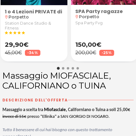
SPA Party ragazze
1 o 4 Lezioni PRIVATE di Danza Orientale o America
Porpetto
Porpetto
location_on
location_on
Spa Party Fvg
Station Dance Studio &
Fitness
star
star
star
star
star
29,90€
150,00€
45,00€
200,00€
-34%
-25%
Massaggio MIOFASCIALE,
CALIFORNIANO o TUINA
DESCRIZIONE DELL'OFFERTA
Massaggio a scelta tra
Miofasciale,
Californiano o Tuina a soli 25,00€
invece di 55€
presso "Ellinika" a SAN GIORGIO DI NOGARO.
Tutto il benessere di cui hai bisogno con questo trattamento