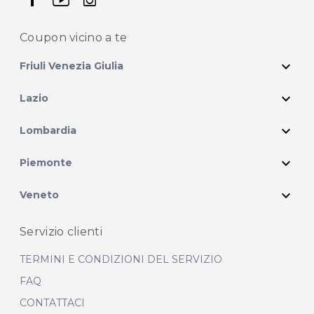
Coupon vicino
a te
expand_more
Friuli Venezia Giulia
expand_more
Lazio
expand_more
Lombardia
expand_more
Piemonte
expand_more
Veneto
Servizio clienti
TERMINI E CONDIZIONI DEL SERVIZIO
FAQ
CONTATTACI