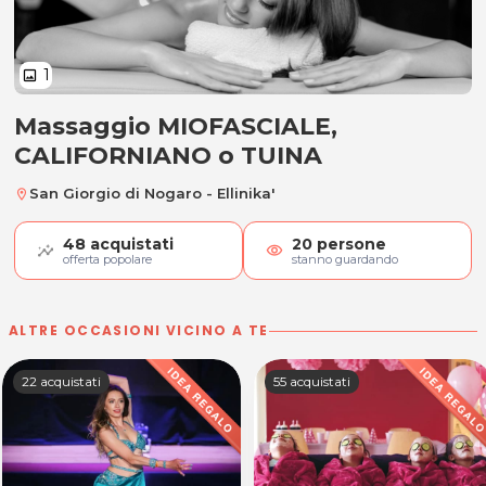
1
image
Massaggio MIOFASCIALE,
Massaggio MIOFASCIALE, CALIFO
CALIFORNIANO o TUINA
San Giorgio di Nogaro - Ellinika'
location_on
48
acquistati
20
persone
visibility
offerta popolare
stanno guardando
ALTRE OCCASIONI VICINO A TE
22 acquistati
55 acquistati