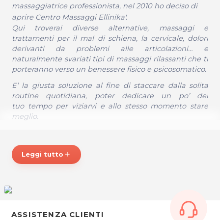
massaggiatrice professionista, nel 2010 ho deciso di
aprire Centro Massaggi Ellinika'.
Qui troverai diverse alternative, massaggi e
trattamenti per il mal di schiena, la cervicale, dolori
derivanti da problemi alle articolazioni… e
naturalmente svariati tipi di massaggi rilassanti che ti
porteranno verso un benessere fisico e psicosomatico.
E’ la giusta soluzione al fine di staccare dalla solita
routine quotidiana, poter dedicare un po’ del
tuo tempo per viziarvi e allo stesso momento stare
meglio.
Orari Apertura:
Da Lunedì a Venerdì - dalle 09.30 alle 20.30
Leggi tutto
add
Sabato: in base alle richieste
Visita il sito web:
www.ellinikamassaggi.it
Ellinika' di Saman Naeimi
ASSISTENZA CLIENTI
Via Ammiraglio Ciro Canciani 45