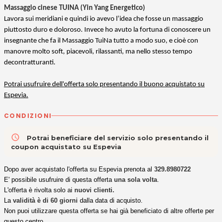
Massaggio cinese TUINA (Yin Yang Energetico)
Lavora sui meridiani e quindi io avevo l’idea che fosse un massaggio
piuttosto duro e doloroso. Invece ho avuto la fortuna di conoscere un
insegnante che fa il Massaggio TuiNa tutto a modo suo, e cioè con
manovre molto soft, piacevoli, rilassanti, ma nello stesso tempo
decontratturanti.
Potrai usufruire dell'offerta solo presentando il buono acquistato su
Espevia.
CONDIZIONI
access_time
Potrai beneficiare del servizio solo presentando il
coupon acquistato su Espevia
Dopo aver acquistato l'offerta su Espevia prenota al
329.8980722
E' possibile usufruire di questa offerta
una sola volta
.
L'offerta è rivolta solo ai
nuovi clienti.
La
validità è di 60 giorni
dalla data di acquisto.
Non puoi utilizzare questa offerta se hai già beneficiato di altre offerte per
questo centro.