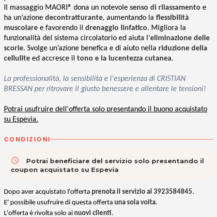
Il massaggio MAORI® dona un notevole
senso di rilassamento
e
ha un’azione
decontratturante
, aumentando la
flessibilità
muscolare
e favorendo il
drenaggio linfatico
. Migliora la
funzionalità del sistema circolatorio ed aiuta l’
eliminazione delle
scorie
. Svolge un’azione benefica e di aiuto nella
riduzione della
cellulite
ed accresce il
tono e la lucentezza cutanea
.
La professionalità, la sensibilità e l'esperienza di CRISTIAN
BRESSAN per ritrovare il giusto benessere e allentare le tensioni!
Potrai usufruire dell'offerta solo presentando il buono acquistato
su Espevia.
CONDIZIONI
access_time
Potrai beneficiare del servizio solo presentando il
coupon acquistato su Espevia
Dopo aver acquistato l'offerta
prenota il servizio al 3923584845
.
E' possibile usufruire di questa offerta
una sola volta
.
L'offerta è rivolta solo ai
nuovi clienti
.