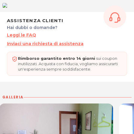
Massaggio drenante
Massaggio sportivo
ASSISTENZA CLIENTI
Hai dubbi o domande?
Massaggio Maori®.
Leggi le FAQ
Cristian Bressan ha affinato queste diverse tecniche di
Inviaci una richiesta di assistenza
massaggio formandosi in una delle migliori scuole
italiane per massaggiatori professionali.
Rimborso garantito entro 14 giorni
sui coupon
inutilizzati. Acquista con fiducia, vogliamo assicurarti
Ritrova il giusto benessere e concediti una piacevole
un'esperienza sempre soddisfacente.
evasione grazie alla professionalità e all'esperienza di
Cristian!
ORARI
Dal Lunedì al Venerdì su appuntamento.
GALLERIA
CRISTIAN BRESSAN - Operatore Olistico
Professionista
Sede di Martignacco
Via Liciniana, 12