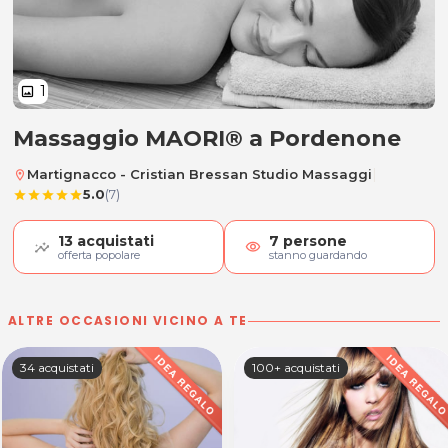
1
image
Massaggio MAORI® a Pordenone
Massaggio MAORI®
|
Martignacco - Cristian Bressan Studio Massaggi
location_on
5.0
(7)
star
star
star
star
star
13
acquistati
7
persone
visibility
offerta popolare
stanno guardando
ALTRE OCCASIONI VICINO A TE
34 acquistati
100+ acquistati