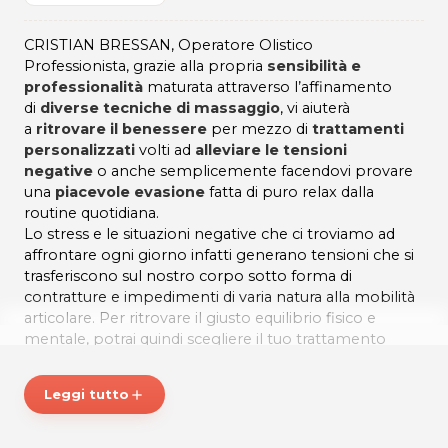
CRISTIAN BRESSAN, Operatore Olistico
Professionista, grazie alla propria
sensibilità e
professionalità
maturata attraverso l’affinamento
di
diverse tecniche di massaggio
, vi aiuterà
a
ritrovare il benessere
per mezzo di
trattamenti
personalizzati
volti ad
alleviare le tensioni
negative
o anche semplicemente facendovi provare
una
piacevole evasione
fatta di puro relax dalla
routine quotidiana.
Lo stress e le situazioni negative che ci troviamo ad
affrontare ogni giorno infatti generano tensioni che si
trasferiscono sul nostro corpo sotto forma di
contratture e impedimenti di varia natura alla mobilità
articolare. Per ritrovare il giusto equilibrio fisico e
mentale, potrai quindi scegliere il tuo trattamento
personalizzato tra:
Leggi tutto
add
Massaggio tradizionale svedese con oli
Massaggio miorilassante