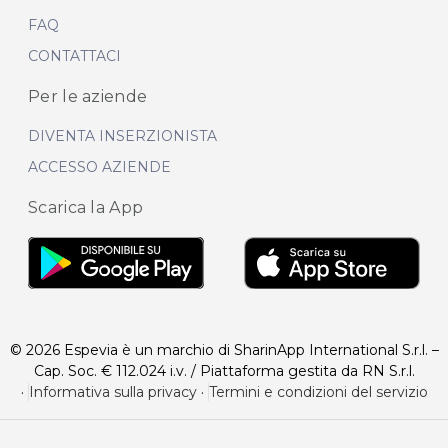
FAQ
CONTATTACI
Per le aziende
DIVENTA INSERZIONISTA
ACCESSO AZIENDE
Scarica la App
© 2026 Espevia è un marchio di SharinApp International S.r.l. –
Cap. Soc. € 112.024 i.v. / Piattaforma gestita da RN S.r.l.
·
Informativa sulla privacy
·
Termini e condizioni del servizio