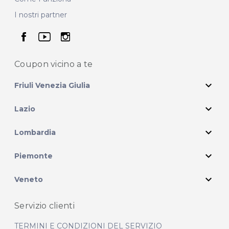
I nostri partner
seguici su facebook
seguici su youtube
seguici su instagram
Coupon vicino
a te
expand_more
Friuli Venezia Giulia
expand_more
Lazio
expand_more
Lombardia
expand_more
Piemonte
expand_more
Veneto
Servizio clienti
TERMINI E CONDIZIONI DEL SERVIZIO