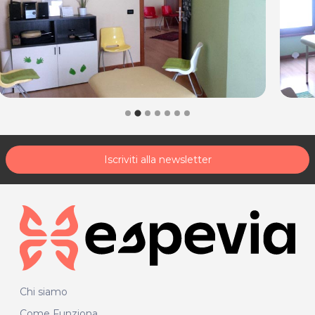
Sede di Cordenons
Via Sclavons 239 (c/o Ortopedia Azzurra)
Tel. 3923584845
P.IVA 02865150300
Per ulteriori informazioni sull'offerta o sulle modalità di
acquisto scrivi a
posta@espevia.it
.
Iscriviti alla newsletter
Chi siamo
Come Funziona